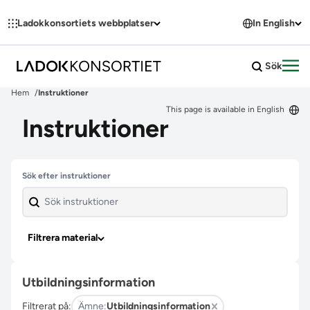
Hoppa till innehållet
Ladokkonsortiets webbplatser
In English
Sök
Öpp
Hem
Instruktioner
This page is available in English
Instruktioner
Hoppa över filter
Sök efter instruktioner
Filtrera material
Utbildningsinformation
Filtrerat på:
Ämne:
Utbildningsinformation