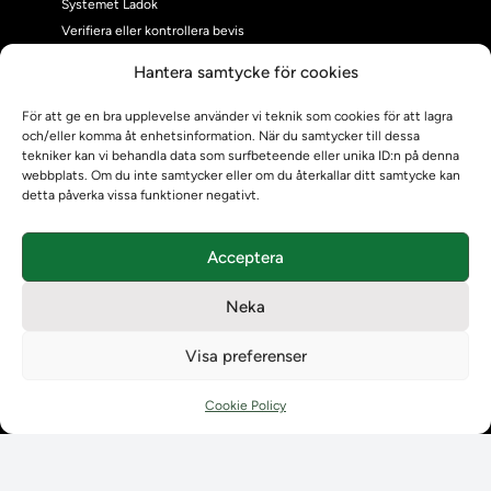
Systemet Ladok
Verifiera eller kontrollera bevis
Kontrollera intyg
Hantera samtycke för cookies
Om oss
Om oss
För att ge en bra upplevelse använder vi teknik som cookies för att lagra
och/eller komma åt enhetsinformation. När du samtycker till dessa
Om Ladokkonsortiet
tekniker kan vi behandla data som surfbeteende eller unika ID:n på denna
Ladokkonsortiet internationellt
webbplats. Om du inte samtycker eller om du återkallar ditt samtycke kan
Vision, strategi och produktplan
detta påverka vissa funktioner negativt.
Teamens sammansättning och arbetet på Ladokkonsortiet
Användarkontakter
Acceptera
Ladokpodden
Policyer och dokument
Neka
Kontakt
Kontakt
Visa preferenser
Kontaktuppgifter till lärosätenas Ladoksupport
Kontaktuppgifter för studenters Ladoksupport
Cookie Policy
Kontaktuppgifter till Ladokkonsortiet
Student
Student