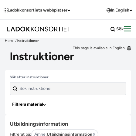
Hoppa till innehållet
Ladokkonsortiets webbplatser
In English
Sök
Öpp
Hem
Instruktioner
This page is available in English
Instruktioner
Hoppa över filter
Sök efter instruktioner
Filtrera material
Utbildningsinformation
Filtrerat på:
Ämne:
Utbildningsinformation