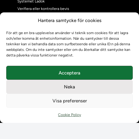
Systemet Ladok
Verifiera eller kontrollera bevis
Kontrollera intyg
Hantera samtycke för cookies
Om oss
Om oss
För att ge en bra upplevelse använder vi teknik som cookies för att lagra
och/eller komma åt enhetsinformation. När du samtycker till dessa
Om Ladokkonsortiet
tekniker kan vi behandla data som surfbeteende eller unika ID:n på denna
Ladokkonsortiet internationellt
webbplats. Om du inte samtycker eller om du återkallar ditt samtycke kan
Vision, strategi och produktplan
detta påverka vissa funktioner negativt.
Teamens sammansättning och arbetet på Ladokkonsortiet
Användarkontakter
Acceptera
Ladokpodden
Policyer och dokument
Neka
Kontakt
Kontakt
Visa preferenser
Kontaktuppgifter till lärosätenas Ladoksupport
Kontaktuppgifter för studenters Ladoksupport
Cookie Policy
Kontaktuppgifter till Ladokkonsortiet
Student
Student