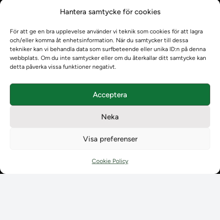
Kontrollera intyg
Hantera samtycke för cookies
Om oss
Om oss
För att ge en bra upplevelse använder vi teknik som cookies för att lagra
Om Ladokkonsortiet
och/eller komma åt enhetsinformation. När du samtycker till dessa
Ladokkonsortiet internationellt
tekniker kan vi behandla data som surfbeteende eller unika ID:n på denna
webbplats. Om du inte samtycker eller om du återkallar ditt samtycke kan
Vision, strategi och produktplan
detta påverka vissa funktioner negativt.
Teamens sammansättning och arbetet på Ladokkonsortiet
Användarkontakter
Acceptera
Ladokpodden
Policyer och dokument
Neka
Kontakt
Kontakt
Visa preferenser
Kontaktuppgifter till lärosätenas Ladoksupport
Kontaktuppgifter för studenters Ladoksupport
Cookie Policy
Kontaktuppgifter till Ladokkonsortiet
Student
Student
Använda Ladok för studenter
Digital examen