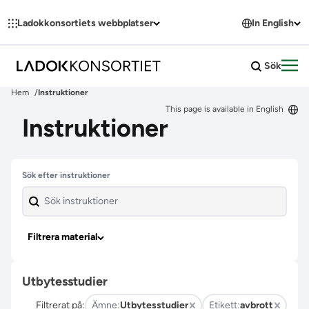
Hoppa till innehållet
Ladokkonsortiets webbplatser
In English
Sök
Öpp
Hem
Instruktioner
This page is available in English
Instruktioner
Hoppa över filter
Sök efter instruktioner
Filtrera material
Utbytesstudier
Filtrerat på:
Ämne:
Utbytesstudier
Etikett:
avbrott