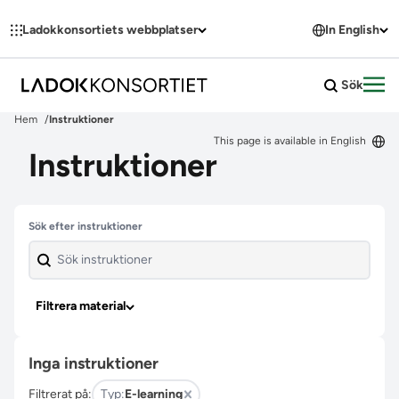
Hoppa till innehållet
Ladokkonsortiets webbplatser
In English
Sök
Öpp
Hem
Instruktioner
This page is available in English
Instruktioner
Hoppa över filter
Sök efter instruktioner
Filtrera material
Inga instruktioner
Filtrerat på:
Typ:
E-learning