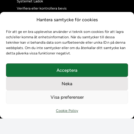
Systemet Ladok
Verifiera eller kontrollera bevis
Kontrollera intyg
Hantera samtycke för cookies
Om oss
Om oss
För att ge en bra upplevelse använder vi teknik som cookies för att lagra
och/eller komma åt enhetsinformation. När du samtycker till dessa
Om Ladokkonsortiet
tekniker kan vi behandla data som surfbeteende eller unika ID:n på denna
Ladokkonsortiet internationellt
webbplats. Om du inte samtycker eller om du återkallar ditt samtycke kan
Vision, strategi och produktplan
detta påverka vissa funktioner negativt.
Teamens sammansättning och arbetet på Ladokkonsortiet
Användarkontakter
Acceptera
Ladokpodden
Policyer och dokument
Neka
Kontakt
Kontakt
Visa preferenser
Kontaktuppgifter till lärosätenas Ladoksupport
Kontaktuppgifter för studenters Ladoksupport
Cookie Policy
Kontaktuppgifter till Ladokkonsortiet
Student
Student