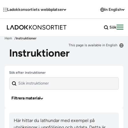
Hoppa till innehållet
Ladokkonsortiets webbplatser
In English
Sök
Öpp
Hem
Instruktioner
This page is available in English
Instruktioner
Hoppa över filter
Sök efter instruktioner
Filtrera material
Här hittar du lathundar med exempel på
utsökningar i uppföljning och utdata. Detta är