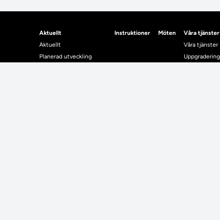
Aktuellt
Instruktioner
Möten
Våra tjänster
Aktuellt
Våra tjänster
Planerad utveckling
Uppgradering
Levererat till Ladok
Driftmeddel
Nyhetsinlägg
NUAK
Individuella studieplaner
Emrex
Utbildningsplanering
Bak- och fra
Systemet La
Verifiera elle
Kontrollera i
Kontakt
Student
Kontakt
Student
Kontaktuppgifter till lärosätenas Ladoksupport
Använda Ladok fö
Kontaktuppgifter för studenters Ladoksupport
Digital examen
Kontaktuppgifter till Ladokkonsortiet
Delning av bevis
Utländska meriter