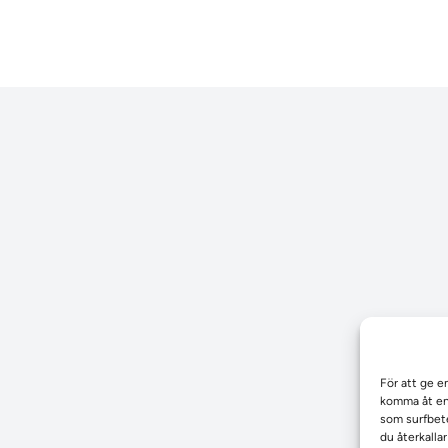
För att ge e
komma åt enh
som surfbete
du återkalla