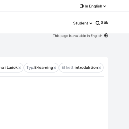
In English
Sök
Student
This page is available in English
na i Ladok
Typ:
E-learning
Etikett:
introduktion