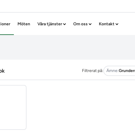
Hoppa till innehållet
tioner
Möten
Våra tjänster
Om oss
Kontakt
ok
Filtrerat på:
Ämne:
Grunder