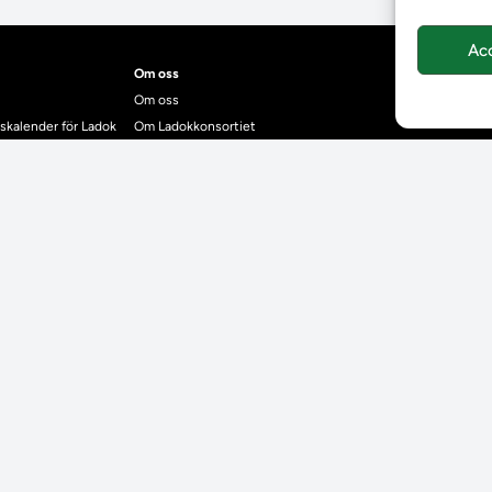
Ac
Om oss
Om oss
skalender för Ladok
Om Ladokkonsortiet
anden
Ladokkonsortiet internationellt
Vision, strategi och produktplan
Teamens sammansättning och arbetet på Ladokkonsortiet
mgrund
Användarkontakter
dok
Ladokpodden
r kontrollera bevis
Policyer och dokument
ntyg
r studenter