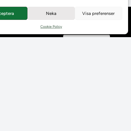
ceptera
Neka
Visa preferenser
Behandling av
personuppgifter
Cookie Policy
Prenumerera på våra
utskick
Tillgänglighetsredogörelse