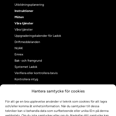
Utbildningsplanering
Instruktioner
Möten
Våra tjänster
Våra tjänster
Uppgraderingskalender för Ladok
Driftmeddelanden
NUAK
Emrex
Bak- och framgrund
Systemet Ladok
Verifiera eller kontrollera bevis
Kontrollera intyg
Om oss
Hantera samtycke för cookies
Om oss
Om Ladokkonsortiet
För att ge en bra upplevelse använder vi teknik som cookies för att lagra
Ladokkonsortiet internationellt
och/eller komma åt enhetsinformation. När du samtycker till dessa
Vision, strategi och produktplan
tekniker kan vi behandla data som surfbeteende eller unika ID:n på denna
webbplats. Om du inte samtycker eller om du återkallar ditt samtycke kan