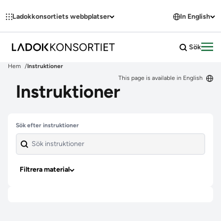
Hoppa till innehållet
Ladokkonsortiets webbplatser
In English
Sök
Öpp
Hem
Instruktioner
This page is available in English
Instruktioner
Hoppa över filter
Sök efter instruktioner
Filtrera material