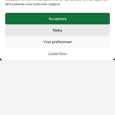
Teamens sammansättning och arbetet på Ladokkonsortiet
detta påverka vissa funktioner negativt.
Användarkontakter
Ladokpodden
Acceptera
Policyer och dokument
Kontakt
Neka
Kontakt
Kontaktuppgifter till lärosätenas Ladoksupport
Visa preferenser
Kontaktuppgifter för studenters Ladoksupport
Kontaktuppgifter till Ladokkonsortiet
Cookie Policy
Student
Student
Använda Ladok för studenter
Digital examen
Delning av bevis
Utländska meriter
Tillgänglighet i Ladok för studenter
Behandling av
personuppgifter
Prenumerera på våra