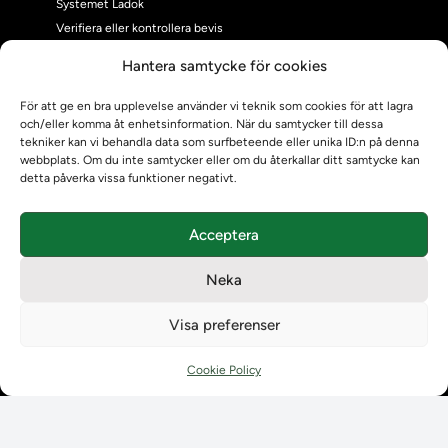
Systemet Ladok
Verifiera eller kontrollera bevis
Kontrollera intyg
Hantera samtycke för cookies
Om oss
Om oss
För att ge en bra upplevelse använder vi teknik som cookies för att lagra
och/eller komma åt enhetsinformation. När du samtycker till dessa
Om Ladokkonsortiet
tekniker kan vi behandla data som surfbeteende eller unika ID:n på denna
Ladokkonsortiet internationellt
webbplats. Om du inte samtycker eller om du återkallar ditt samtycke kan
Vision, strategi och produktplan
detta påverka vissa funktioner negativt.
Teamens sammansättning och arbetet på Ladokkonsortiet
Användarkontakter
Acceptera
Ladokpodden
Policyer och dokument
Neka
Kontakt
Kontakt
Visa preferenser
Kontaktuppgifter till lärosätenas Ladoksupport
Kontaktuppgifter för studenters Ladoksupport
Cookie Policy
Kontaktuppgifter till Ladokkonsortiet
Student
Student