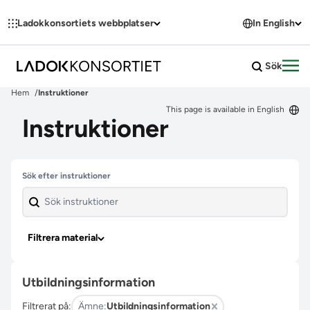
Hoppa till innehållet
Ladokkonsortiets webbplatser
In English
Sök
Öpp
Hem
Instruktioner
This page is available in English
Instruktioner
Hoppa över filter
Sök efter instruktioner
Filtrera material
Utbildningsinformation
Filtrerat på:
Ämne:
Utbildningsinformation