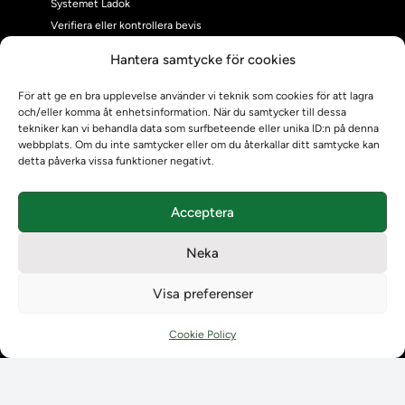
Systemet Ladok
Verifiera eller kontrollera bevis
Kontrollera intyg
Hantera samtycke för cookies
Om oss
Om oss
För att ge en bra upplevelse använder vi teknik som cookies för att lagra
och/eller komma åt enhetsinformation. När du samtycker till dessa
Om Ladokkonsortiet
tekniker kan vi behandla data som surfbeteende eller unika ID:n på denna
Ladokkonsortiet internationellt
webbplats. Om du inte samtycker eller om du återkallar ditt samtycke kan
Vision, strategi och produktplan
detta påverka vissa funktioner negativt.
Teamens sammansättning och arbetet på Ladokkonsortiet
Användarkontakter
Acceptera
Ladokpodden
Policyer och dokument
Neka
Kontakt
Kontakt
Visa preferenser
Kontaktuppgifter till lärosätenas Ladoksupport
Kontaktuppgifter för studenters Ladoksupport
Cookie Policy
Kontaktuppgifter till Ladokkonsortiet
Student
Student