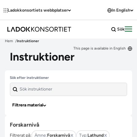
Hoppa till innehållet
Ladokkonsortiets webbplatser
In English
Sök
Öpp
Hem
Instruktioner
This page is available in English
Instruktioner
Hoppa över filter
Sök efter instruktioner
Filtrera material
Forskarnivå
Filtrerat på:
Ämne:
Forskarnivå
Typ:
Lathund