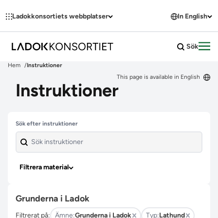
Hoppa till innehållet
Ladokkonsortiets webbplatser
In English
Sök
Öpp
Hem
Instruktioner
This page is available in English
Instruktioner
Hoppa över filter
Sök efter instruktioner
Filtrera material
Grunderna i Ladok
Filtrerat på:
Ämne:
Grunderna i Ladok
Typ:
Lathund