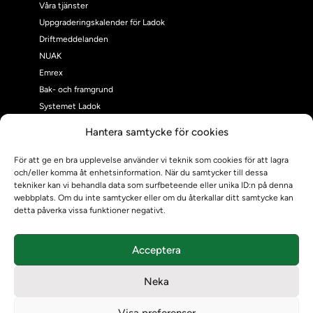
Våra tjänster
Uppgraderingskalender för Ladok
Driftmeddelanden
NUAK
Emrex
Bak- och framgrund
Systemet Ladok
Verifiera eller kontrollera bevis
Hantera samtycke för cookies
Kontrollera intyg
Om oss
För att ge en bra upplevelse använder vi teknik som cookies för att lagra
och/eller komma åt enhetsinformation. När du samtycker till dessa
Om oss
tekniker kan vi behandla data som surfbeteende eller unika ID:n på denna
Om Ladokkonsortiet
webbplats. Om du inte samtycker eller om du återkallar ditt samtycke kan
Ladokkonsortiet internationellt
detta påverka vissa funktioner negativt.
Vision, strategi och produktplan
Teamens sammansättning och arbetet på Ladokkonsortiet
Acceptera
Användarkontakter
Ladokpodden
Neka
Policyer och dokument
Kontakt
Visa preferenser