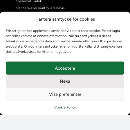
Systemet Ladok
Verifiera eller kontrollera bevis
Kontrollera intyg
Hantera samtycke för cookies
Om oss
Om oss
För att ge en bra upplevelse använder vi teknik som cookies för att lagra
och/eller komma åt enhetsinformation. När du samtycker till dessa
Om Ladokkonsortiet
tekniker kan vi behandla data som surfbeteende eller unika ID:n på denna
Ladokkonsortiet internationellt
webbplats. Om du inte samtycker eller om du återkallar ditt samtycke kan
Vision, strategi och produktplan
detta påverka vissa funktioner negativt.
Teamens sammansättning och arbetet på Ladokkonsortiet
Användarkontakter
Acceptera
Ladokpodden
Policyer och dokument
Neka
Kontakt
Kontakt
Visa preferenser
Kontaktuppgifter till lärosätenas Ladoksupport
Kontaktuppgifter för studenters Ladoksupport
Cookie Policy
Kontaktuppgifter till Ladokkonsortiet
Student
Student