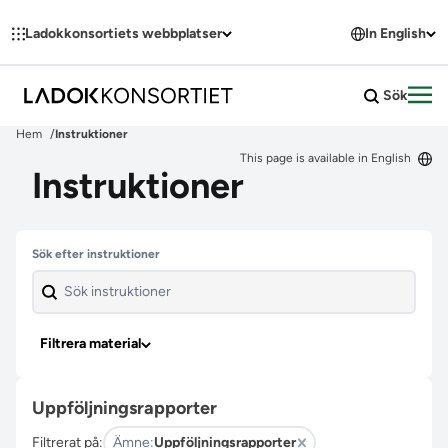
Hoppa till innehållet
Ladokkonsortiets webbplatser
In English
Sök
Öpp
Hem
Instruktioner
This page is available in English
Instruktioner
Hoppa över filter
Sök efter instruktioner
Filtrera material
Uppföljningsrapporter
Filtrerat på:
Ämne:
Uppföljningsrapporter