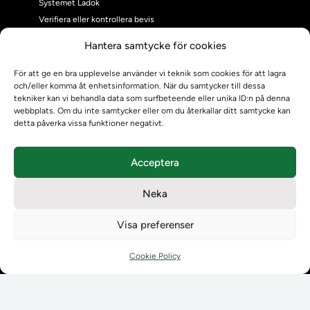
Systemet Ladok
Verifiera eller kontrollera bevis
Kontrollera intyg
Hantera samtycke för cookies
Om oss
Om oss
För att ge en bra upplevelse använder vi teknik som cookies för att lagra
och/eller komma åt enhetsinformation. När du samtycker till dessa
Om Ladokkonsortiet
tekniker kan vi behandla data som surfbeteende eller unika ID:n på denna
Ladokkonsortiet internationellt
webbplats. Om du inte samtycker eller om du återkallar ditt samtycke kan
Vision, strategi och produktplan
detta påverka vissa funktioner negativt.
Teamens sammansättning och arbetet på Ladokkonsortiet
Användarkontakter
Acceptera
Ladokpodden
Policyer och dokument
Neka
Kontakt
Kontakt
Visa preferenser
Kontaktuppgifter till lärosätenas Ladoksupport
Kontaktuppgifter för studenters Ladoksupport
Cookie Policy
Kontaktuppgifter till Ladokkonsortiet
Student
Student