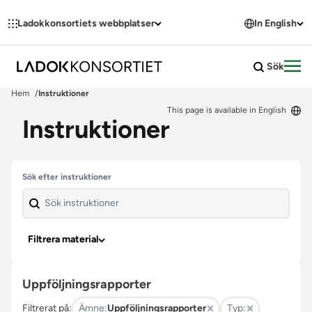
Hoppa till innehållet
Ladokkonsortiets webbplatser
In English
Sök
Öpp
Hem
Instruktioner
This page is available in English
Instruktioner
Hoppa över filter
Sök efter instruktioner
Filtrera material
Uppföljningsrapporter
Filtrerat på:
Ämne:
Uppföljningsrapporter
Typ: