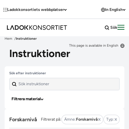
Hoppa till innehållet
Ladokkonsortiets webbplatser
In English
Sök
Öpp
Hem
Instruktioner
This page is available in English
Instruktioner
Hoppa över filter
Sök efter instruktioner
Filtrera material
Forskarnivå
Filtrerat på:
Ämne:
Forskarnivå
Typ: