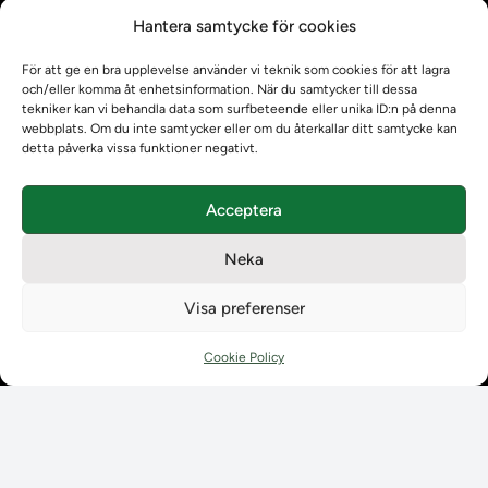
Kontrollera intyg
Hantera samtycke för cookies
Om oss
Om oss
För att ge en bra upplevelse använder vi teknik som cookies för att lagra
Om Ladokkonsortiet
och/eller komma åt enhetsinformation. När du samtycker till dessa
Ladokkonsortiet internationellt
tekniker kan vi behandla data som surfbeteende eller unika ID:n på denna
webbplats. Om du inte samtycker eller om du återkallar ditt samtycke kan
Vision, strategi och produktplan
detta påverka vissa funktioner negativt.
Teamens sammansättning och arbetet på Ladokkonsortiet
Användarkontakter
Acceptera
Ladokpodden
Policyer och dokument
Neka
Kontakt
Kontakt
Visa preferenser
Kontaktuppgifter till lärosätenas Ladoksupport
Kontaktuppgifter för studenters Ladoksupport
Cookie Policy
Kontaktuppgifter till Ladokkonsortiet
Student
Student
Använda Ladok för studenter
Digital examen