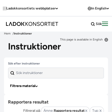
Hoppa till innehållet
Ladokkonsortiets webbplatser
In English
Sök
Öpp
Hem
Instruktioner
This page is available in English
Instruktioner
Hoppa över filter
Sök efter instruktioner
Filtrera material
Rapportera resultat
Filtrerat på:
Ämne:
Rapportera resultat
Typ: