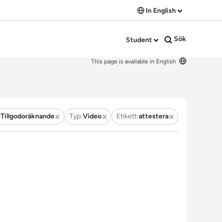
In English
Sök
Student
This page is available in English
:
Tillgodoräknande
Typ:
Video
Etikett:
attestera