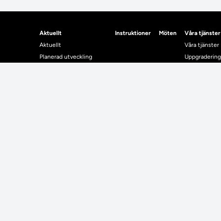
Aktuellt
Instruktioner
Möten
Våra tjänster
Aktuellt
Våra tjänster
Planerad utveckling
Uppgradering
Levererat till Ladok
Driftmeddel
Nyhetsinlägg
NUAK
Individuella studieplaner
Emrex
Utbildningsplanering
Bak- och fra
Systemet La
Verifiera elle
Kontrollera i
Kontakt
Student
Kontakt
Student
Kontaktuppgifter till lärosätenas Ladoksupport
Använda Ladok fö
Kontaktuppgifter för studenters Ladoksupport
Digital examen
Kontaktuppgifter till Ladokkonsortiet
Delning av bevis
Utländska meriter