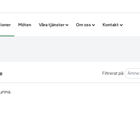
Hoppa till innehållet
tioner
Möten
Våra tjänster
Om oss
Kontakt
e
Filtrerat på:
Ämne
funna.