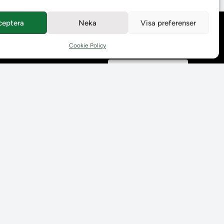
ceptera
Neka
Visa preferenser
Behandling av
personuppgifter
Cookie Policy
Prenumerera på våra
utskick
Tillgänglighetsredogörelse