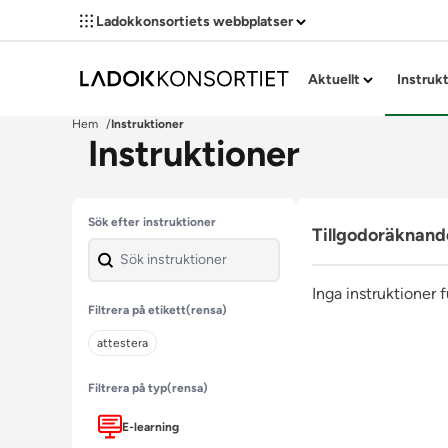
Ladokkonsortiets webbplatser
Aktuellt
Instruk
Hem
Instruktioner
Instruktioner
Hoppa över filter
Sök efter instruktioner
Tillgodoräknand
Inga instruktioner 
Filtrera på etikett
(rensa)
attestera
Filtrera på typ
(rensa)
E-learning