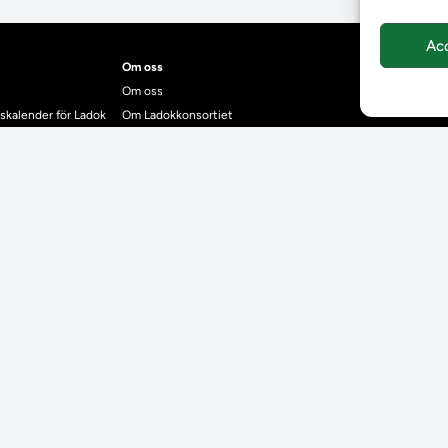
Ac
Om oss
Om oss
skalender för Ladok
Om Ladokkonsortiet
anden
Ladokkonsortiet internationellt
Vision, strategi och produktplan
Teamens sammansättning och arbetet på Ladokkonsortiet
mgrund
Användarkontakter
dok
Ladokpodden
r kontrollera bevis
Policyer och dokument
ntyg
r studenter