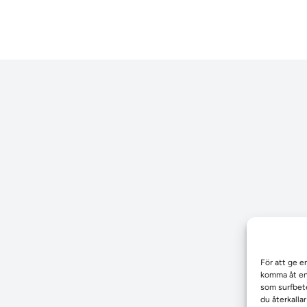
För att ge e
komma åt enh
som surfbete
du återkalla