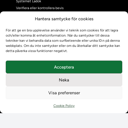
Systemet Ladok
Verifiera eller kontrollera bevis
Kontrollera intyg
Hantera samtycke för cookies
Om oss
Om oss
För att ge en bra upplevelse använder vi teknik som cookies för att lagra
och/eller komma åt enhetsinformation. När du samtycker till dessa
Om Ladokkonsortiet
tekniker kan vi behandla data som surfbeteende eller unika ID:n på denna
Ladokkonsortiet internationellt
webbplats. Om du inte samtycker eller om du återkallar ditt samtycke kan
Vision, strategi och produktplan
detta påverka vissa funktioner negativt.
Teamens sammansättning och arbetet på Ladokkonsortiet
Användarkontakter
Acceptera
Ladokpodden
Policyer och dokument
Neka
Kontakt
Kontakt
Visa preferenser
Kontaktuppgifter till lärosätenas Ladoksupport
Kontaktuppgifter för studenters Ladoksupport
Cookie Policy
Kontaktuppgifter till Ladokkonsortiet
Student
Student