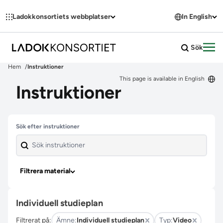
Hoppa till innehållet
Ladokkonsortiets webbplatser
In English
Sök
Öpp
Hem
Instruktioner
This page is available in English
Instruktioner
Hoppa över filter
Sök efter instruktioner
Filtrera material
Individuell studieplan
Filtrerat på:
Ämne:
Individuell studieplan
Typ:
Video