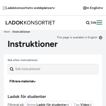
Hoppa till innehållet
Ladokkonsortiets webbplatser
In English
Sök
Öpp
Hem
Instruktioner
This page is available in English
Instruktioner
Hoppa över filter
Sök efter instruktioner
Filtrera material
Ladok för studenter
Filtrerat på:
Ämne:
Ladok för studenter
Typ:
Video