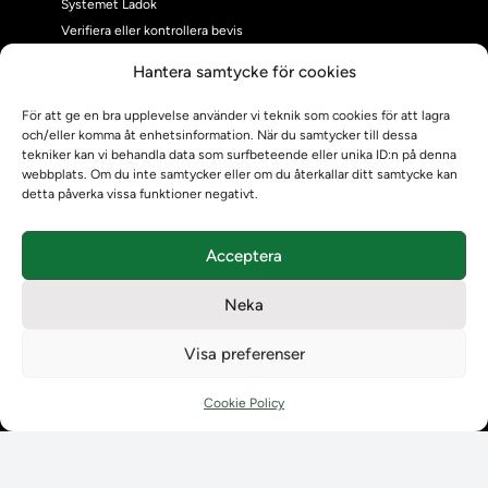
Systemet Ladok
Verifiera eller kontrollera bevis
Kontrollera intyg
Hantera samtycke för cookies
Om oss
Om oss
För att ge en bra upplevelse använder vi teknik som cookies för att lagra
och/eller komma åt enhetsinformation. När du samtycker till dessa
Om Ladokkonsortiet
tekniker kan vi behandla data som surfbeteende eller unika ID:n på denna
Ladokkonsortiet internationellt
webbplats. Om du inte samtycker eller om du återkallar ditt samtycke kan
Vision, strategi och produktplan
detta påverka vissa funktioner negativt.
Teamens sammansättning och arbetet på Ladokkonsortiet
Användarkontakter
Acceptera
Ladokpodden
Policyer och dokument
Neka
Kontakt
Kontakt
Visa preferenser
Kontaktuppgifter till lärosätenas Ladoksupport
Kontaktuppgifter för studenters Ladoksupport
Cookie Policy
Kontaktuppgifter till Ladokkonsortiet
Student
Student