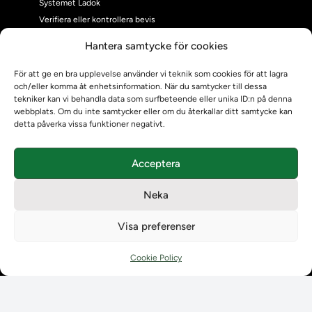
Systemet Ladok
Verifiera eller kontrollera bevis
Kontrollera intyg
Hantera samtycke för cookies
Om oss
Om oss
För att ge en bra upplevelse använder vi teknik som cookies för att lagra
och/eller komma åt enhetsinformation. När du samtycker till dessa
Om Ladokkonsortiet
tekniker kan vi behandla data som surfbeteende eller unika ID:n på denna
Ladokkonsortiet internationellt
webbplats. Om du inte samtycker eller om du återkallar ditt samtycke kan
Vision, strategi och produktplan
detta påverka vissa funktioner negativt.
Teamens sammansättning och arbetet på Ladokkonsortiet
Användarkontakter
Acceptera
Ladokpodden
Policyer och dokument
Neka
Kontakt
Kontakt
Visa preferenser
Kontaktuppgifter till lärosätenas Ladoksupport
Kontaktuppgifter för studenters Ladoksupport
Cookie Policy
Kontaktuppgifter till Ladokkonsortiet
Student
Student