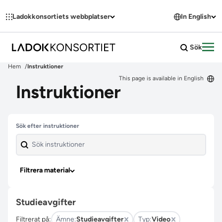
Hoppa till innehållet
Ladokkonsortiets webbplatser
In English
Sök
Öpp
Hem
Instruktioner
This page is available in English
Instruktioner
Hoppa över filter
Sök efter instruktioner
Filtrera material
Studieavgifter
Filtrerat på:
Ämne:
Studieavgifter
Typ:
Video