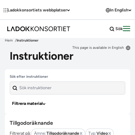
Hoppa till innehållet
Ladokkonsortiets webbplatser
In English
Sök
Öpp
Hem
Instruktioner
This page is available in English
Instruktioner
Hoppa över filter
Sök efter instruktioner
Filtrera material
Tillgodoräknande
Filtrerat på:
Ämne:
Tillgodoräknande
Typ:
Video