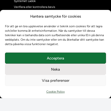
Systemet Ladok
Verifiera eller kontrollera bevis
Kontrollera intyg
Hantera samtycke för cookies
Om oss
Om oss
För att ge en bra upplevelse använder vi teknik som cookies för att lagra
och/eller komma åt enhetsinformation. När du samtycker till dessa
Om Ladokkonsortiet
tekniker kan vi behandla data som surfbeteende eller unika ID:n på denna
Ladokkonsortiet internationellt
webbplats. Om du inte samtycker eller om du återkallar ditt samtycke kan
Vision, strategi och produktplan
detta påverka vissa funktioner negativt.
Teamens sammansättning och arbetet på Ladokkonsortiet
Användarkontakter
Acceptera
Ladokpodden
Policyer och dokument
Neka
Kontakt
Kontakt
Visa preferenser
Kontaktuppgifter till lärosätenas Ladoksupport
Kontaktuppgifter för studenters Ladoksupport
Cookie Policy
Kontaktuppgifter till Ladokkonsortiet
Student
Student