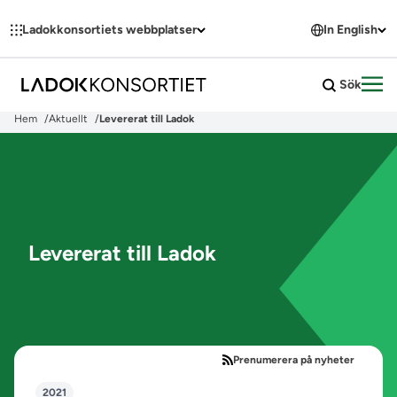
Hoppa till innehållet
Ladokkonsortiets webbplatser
In English
Sök
Öpp
Hem
Aktuellt
Levererat till Ladok
Levererat till Ladok
Prenumerera på nyheter
2021