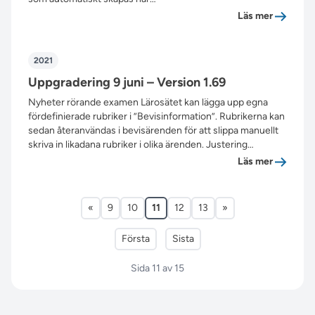
”Uppgrade
Läs mer
2021
Uppgradering 9 juni – Version 1.69
Nyheter rörande examen Lärosätet kan lägga upp egna
fördefinierade rubriker i ”Bevisinformation”. Rubrikerna kan
sedan återanvändas i bevisärenden för att slippa manuellt
skriva in likadana rubriker i olika ärenden. Justering…
”Uppgrade
Läs mer
«
9
10
11
12
13
»
Första
Sista
Sida 11 av 15