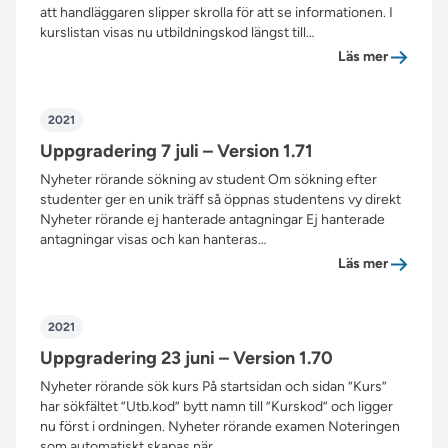
att handläggaren slipper skrolla för att se informationen. I
kurslistan visas nu utbildningskod längst till…
”Uppgrad
Läs mer
2021
Uppgradering 7 juli – Version 1.71
Nyheter rörande sökning av student Om sökning efter
studenter ger en unik träff så öppnas studentens vy direkt
Nyheter rörande ej hanterade antagningar Ej hanterade
antagningar visas och kan hanteras…
”Uppgrade
Läs mer
2021
Uppgradering 23 juni – Version 1.70
Nyheter rörande sök kurs På startsidan och sidan ”Kurs”
har sökfältet ”Utb.kod” bytt namn till ”Kurskod” och ligger
nu först i ordningen. Nyheter rörande examen Noteringen
som automatiskt skapas när…