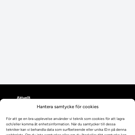
Aktuellt
Aktuellt
Hantera samtycke för cookies
Planerad utveckling
För att ge en bra upplevelse använder vi teknik som cookies för att lagra
Levererat till Ladok
och/eller komma åt enhetsinformation. När du samtycker till dessa
Nyhetsinlägg
tekniker kan vi behandla data som surfbeteende eller unika ID:n på denna
Individuella studieplaner