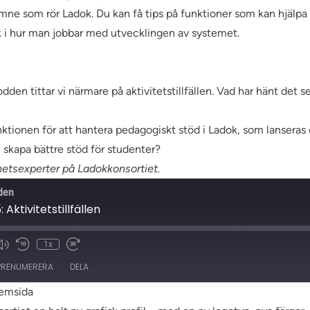
t ämne som rör Ladok. Du kan få tips på funktioner som kan hjälpa
ick i hur man jobbar med utvecklingen av systemet.
odden tittar vi närmare på aktivitetstillfällen. Vad har hänt det 
ktionen för att hantera pedagogiskt stöd i Ladok, som lanseras 
 skapa bättre stöd för studenter?
etsexperter på Ladokkonsortiet.
den
: Aktivitetstillfällen
1x
t
PRENUMERERA
DELA
hemsida