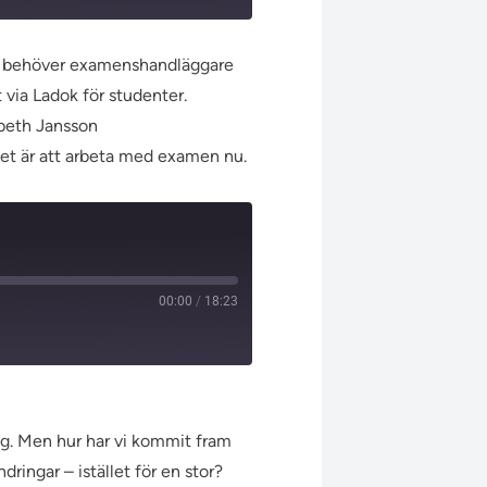
ing behöver examenshandläggare
 via Ladok för studenter.
sabeth Jansson
det är att arbeta med examen nu.
00:00
/
18:23
väg. Men hur har vi kommit fram
ringar – istället för en stor?