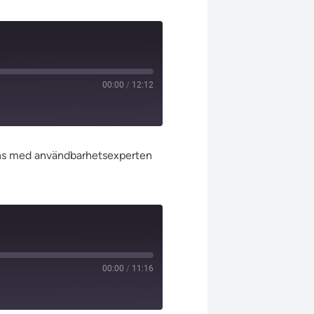
00:00
/
12:12
mmans med användbarhetsexperten
00:00
/
11:16