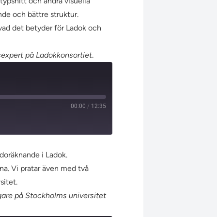
typsnitt och andra visuella
de och bättre struktur.
h vad det betyder för Ladok och
expert på Ladokkonsortiet
.
00:00
/
12:35
godoräknande i Ladok.
na. Vi pratar även med två
itet.
re på Stockholms universitet