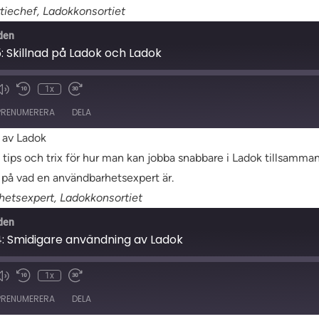
rtiechef, Ladokkonsortiet
den
5: Skillnad på Ladok och Ladok
1x
t
PRENUMERERA
DELA
 av Ladok
sta tips och trix för hur man kan jobba snabbare i Ladok tillsa
a på vad en användbarhetsexpert är.
etsexpert, Ladokkonsortiet
den
4: Smidigare användning av Ladok
1x
t
PRENUMERERA
DELA