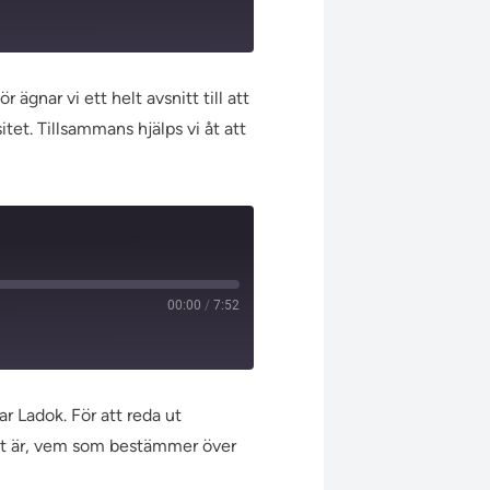
ägnar vi ett helt avsnitt till att
et. Tillsammans hjälps vi åt att
00:00
/
7:52
r Ladok. För att reda ut
iet är, vem som bestämmer över