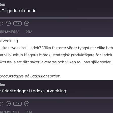
den
3: Tillgodoräknande
1x
t
PRENUMERERA
DELA
 utveckling
ska utvecklas i Ladok? Vilka faktorer väger tyngst när olika b
 har vi bjudit in Magnus Mörck, strategisk produktägare för Lado
kerställa att rätt saker levereras och vilken roll han själv spelar
 produktägare på Ladokkonsortiet
.
den
: Prioriteringar i Ladoks utveckling
1x
t
PRENUMERERA
DELA