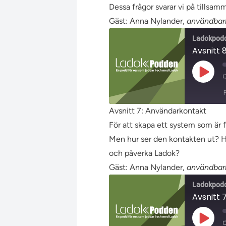
BÄDDA IN
Dessa frågor svarar vi på tills
Gäst: Anna Nylander,
användbarh
Ladokpod
Avsnitt 8
Spela
upp
avsnit
Avsnitt 7: Användarkontakt
DELA
För att skapa ett system som är f
RSS-
FLÖDE
Men hur ser den kontakten ut? Hu
LÄNK
och påverka Ladok?
BÄDDA IN
Gäst: Anna Nylander,
användbarh
Ladokpod
Avsnitt 
Spela