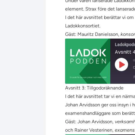
DELA
Under våren lanserade Ladokkonsor
RSS-
FLÖDE
element. Strax före det lanserad
LÄNK
I det här avsnittet berättar vi o
BÄDDA IN
Ladokkonsortiet.
Gäst: Mauritz Danielsson,
konsor
Ladokpod
Avsnitt 
Spela
upp
avsnit
Avsnitt 3: Tillgodoräknande
DELA
I det här avsnittet tar vi en när
RSS-
FLÖDE
Johan Arvidsson ger oss insyn i 
LÄNK
examenshandläggare som berätta
BÄDDA IN
Gäst: Johan Arvidsson,
verksamh
och Rainer Vesterinen,
examensh