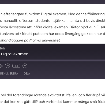
 en efterlängtad funktion: Digital examen. Med denna förändr
 manuellt, eftersom studenten själv kan hämta sitt bevis direkt
örsta lärosätena att införa digital examen. Därför bjöd vi in Eli
niversitet) för att prata om hur deras övergång gick och hur 
handläggare på Malmö universitet
den
1: Digital examen
1x
t
PRENUMERERA
DELA
l del förändringar rörande aktivitetstillfällen, och fler är på 
ar det konkret gått till? och varför det kommer många små föränd