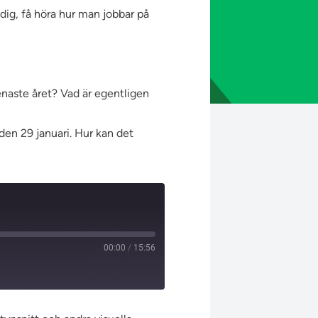
 dig, få höra hur man jobbar på
senaste året? Vad är egentligen
den 29 januari. Hur kan det
00:00
/
15:56