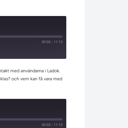
00:00
/
11:13
ontakt med användarna i Ladok.
ecklas? och vem kan få vara med
00:00
/
11:10