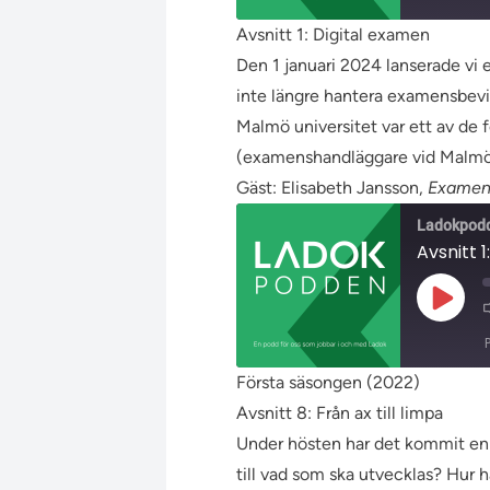
Avsnitt 1: Digital examen
DELA
Den 1 januari 2024 lanserade vi
RSS-
FLÖDE
inte längre hantera examensbevis
LÄNK
Malmö universitet var ett av de f
BÄDDA IN
(examenshandläggare vid Malmö u
Gäst: Elisabeth Jansson,
Examens
Ladokpod
Avsnitt 
Spela
upp
avsnit
Första säsongen (2022)
DELA
Avsnitt 8: Från ax till limpa
RSS-
FLÖDE
Under hösten har det kommit en he
LÄNK
till vad som ska utvecklas? Hur h