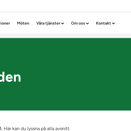
Hoppa till innehållet
tioner
Möten
Våra tjänster
Om oss
Kontakt
den
Här kan du lyssna på alla avsnitt.