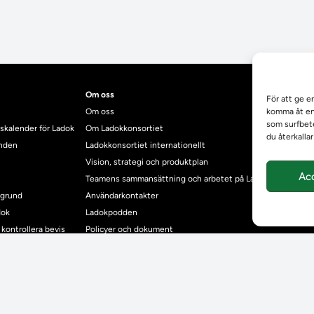
Om oss
För att ge e
Om oss
komma åt enh
som surfbete
skalender för Ladok
Om Ladokkonsortiet
du återkalla
anden
Ladokkonsortiet internationellt
Vision, strategi och produktplan
Ac
Teamens sammansättning och arbetet på Ladokkonsortiet
mgrund
Användarkontakter
dok
Ladokpodden
r kontrollera bevis
Policyer och dokument
ntyg
r studenter