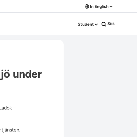
In English
Sök
Student
ljö under
 Ladok –
ntjänsten.