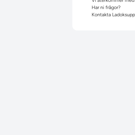
Vi återkommer med n
Har ni frågor?
Kontakta Ladoksupp