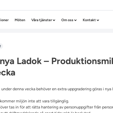
Hoppa till innehållet
tioner
Möten
Våra tjänster
Om oss
Kontakt
2
 nya Ladok – Produktionsmi
ecka
t under denna vecka behöver en extra uppgradering göras i nya
ommer miljön inte att vara tillgänglig.
er tas in för att rätta hantering av personuppgifter från perso