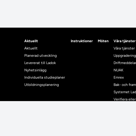
Aktuellt
Instruktioner
Möten
Våra tjänster
Aktuellt
Våra tjänster
Planerad utveckling
Uppgradering
Levererat till Ladok
Driftmeddel
Nyhetsinlägg
NUAK
Individuella studieplaner
Emrex
Utbildningsplanering
Bak- och fra
Systemet La
Verifiera elle
Kontrollera i
Kontakt
Student
Kontakt
Student
Kontaktuppgifter till lärosätenas Ladoksupport
Använda Ladok fö
Kontaktuppgifter för studenters Ladoksupport
Digital examen