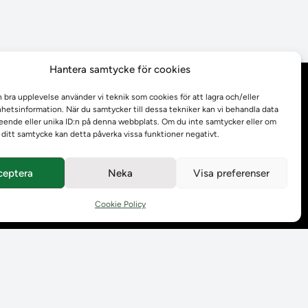
Hantera samtycke för cookies
Behandling av
n bra upplevelse använder vi teknik som cookies för att lagra och/eller
personuppgifter
etsinformation. När du samtycker till dessa tekniker kan vi behandla data
ende eller unika ID:n på denna webbplats. Om du inte samtycker eller om
r ditt samtycke kan detta påverka vissa funktioner negativt.
Prenumerera på våra
utskick
ceptera
Neka
Visa preferenser
Tillgänglighetsredogörelse
Cookie Policy