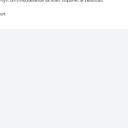
ytt driftmeddelande så snart tidpunkt är beslutad.
ort