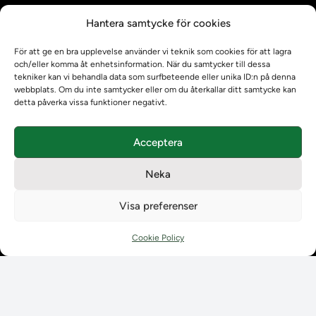
Kontrollera intyg
Hantera samtycke för cookies
Om oss
Om oss
För att ge en bra upplevelse använder vi teknik som cookies för att lagra
Om Ladokkonsortiet
och/eller komma åt enhetsinformation. När du samtycker till dessa
Ladokkonsortiet internationellt
tekniker kan vi behandla data som surfbeteende eller unika ID:n på denna
webbplats. Om du inte samtycker eller om du återkallar ditt samtycke kan
Vision, strategi och produktplan
detta påverka vissa funktioner negativt.
Teamens sammansättning och arbetet på Ladokkonsortiet
Användarkontakter
Acceptera
Ladokpodden
Policyer och dokument
Neka
Kontakt
Kontakt
Visa preferenser
Kontaktuppgifter till lärosätenas Ladoksupport
Kontaktuppgifter för studenters Ladoksupport
Cookie Policy
Kontaktuppgifter till Ladokkonsortiet
Student
Student
Använda Ladok för studenter
Digital examen