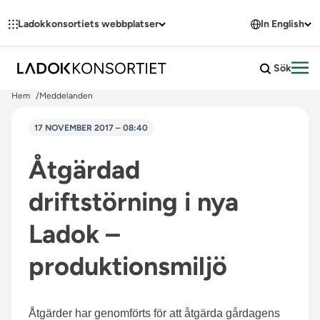
Hoppa till innehållet
Ladokkonsortiets webbplatser
In English
Sök
Öpp
Hem
Meddelanden
17 NOVEMBER 2017 – 08:40
Åtgärdad
driftstörning i nya
Ladok –
produktionsmiljö
Åtgärder har genomförts för att åtgärda gårdagens