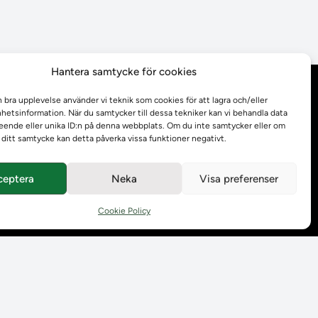
Hantera samtycke för cookies
Behandling av
n bra upplevelse använder vi teknik som cookies för att lagra och/eller
personuppgifter
etsinformation. När du samtycker till dessa tekniker kan vi behandla data
ende eller unika ID:n på denna webbplats. Om du inte samtycker eller om
r ditt samtycke kan detta påverka vissa funktioner negativt.
Prenumerera på våra
utskick
ceptera
Neka
Visa preferenser
Tillgänglighetsredogörelse
Cookie Policy