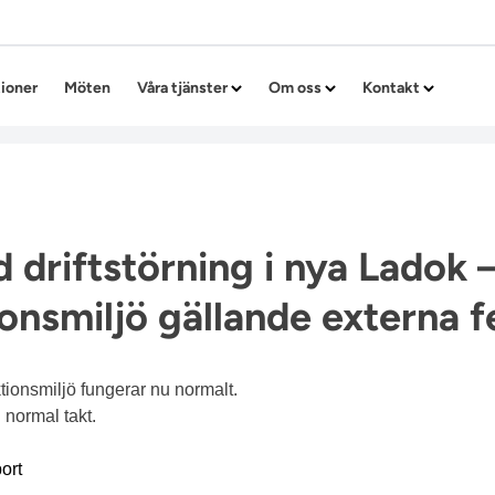
Hoppa till innehållet
tioner
Möten
Våra tjänster
Om oss
Kontakt
 driftstörning i nya Ladok 
onsmiljö gällande externa 
ionsmiljö fungerar nu normalt.
 normal takt.
ort