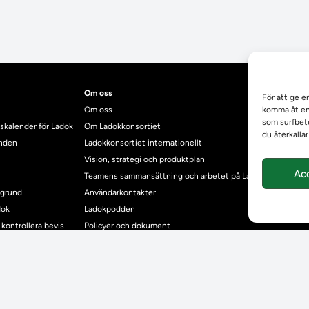
Om oss
För att ge e
Om oss
komma åt enh
som surfbete
skalender för Ladok
Om Ladokkonsortiet
du återkalla
anden
Ladokkonsortiet internationellt
Vision, strategi och produktplan
Ac
Teamens sammansättning och arbetet på Ladokkonsortiet
mgrund
Användarkontakter
dok
Ladokpodden
r kontrollera bevis
Policyer och dokument
ntyg
r studenter