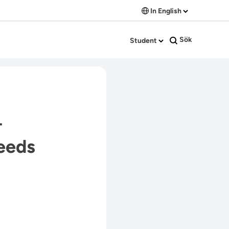
In English
Sök
Student
–
feeds