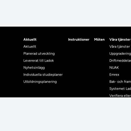
Aktuellt
Instruktioner
Möten
Våra tjänster
Aktuellt
Våra tjänster
Planerad utveckling
Uppgradering
Levererat till Ladok
Driftmeddel
Nyhetsinlägg
NUAK
Individuella studieplaner
Emrex
Utbildningsplanering
Bak- och fra
Systemet La
Verifiera elle
Kontrollera i
Kontakt
Student
Kontakt
Student
Kontaktuppgifter till lärosätenas Ladoksupport
Använda Ladok fö
Kontaktuppgifter för studenters Ladoksupport
Digital examen