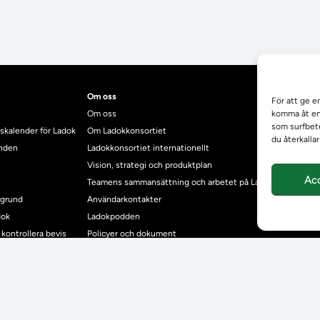
Om oss
För att ge e
Om oss
komma åt enh
som surfbete
skalender för Ladok
Om Ladokkonsortiet
du återkalla
anden
Ladokkonsortiet internationellt
Vision, strategi och produktplan
Ac
Teamens sammansättning och arbetet på Ladokkonsortiet
mgrund
Användarkontakter
dok
Ladokpodden
r kontrollera bevis
Policyer och dokument
ntyg
r studenter