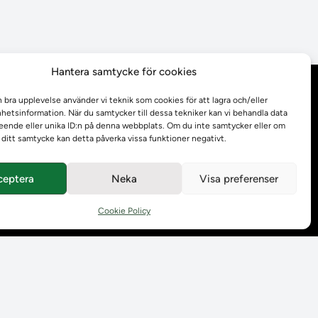
Hantera samtycke för cookies
Behandling av
n bra upplevelse använder vi teknik som cookies för att lagra och/eller
personuppgifter
etsinformation. När du samtycker till dessa tekniker kan vi behandla data
ende eller unika ID:n på denna webbplats. Om du inte samtycker eller om
r ditt samtycke kan detta påverka vissa funktioner negativt.
Prenumerera på våra
utskick
ceptera
Neka
Visa preferenser
Tillgänglighetsredogörelse
Cookie Policy