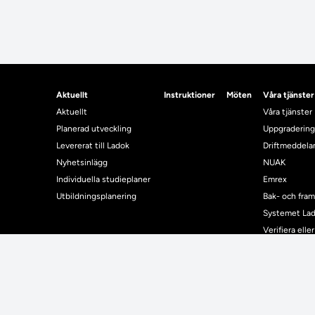
Aktuellt
Instruktioner
Möten
Våra tjänster
Aktuellt
Våra tjänster
Planerad utveckling
Uppgradering
Levererat till Ladok
Driftmeddel
Nyhetsinlägg
NUAK
Individuella studieplaner
Emrex
Utbildningsplanering
Bak- och fra
Systemet La
Verifiera elle
Kontrollera i
Kontakt
Student
Kontakt
Student
Kontaktuppgifter till lärosätenas Ladoksupport
Använda Ladok fö
Kontaktuppgifter för studenters Ladoksupport
Digital examen