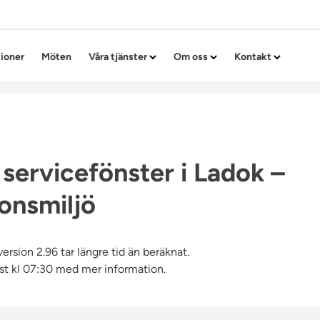
Hoppa till innehållet
tioner
Möten
Våra tjänster
Om oss
Kontakt
 servicefönster i Ladok –
onsmiljö
ersion 2.96 tar längre tid än beräknat.
t kl 07:30 med mer information.