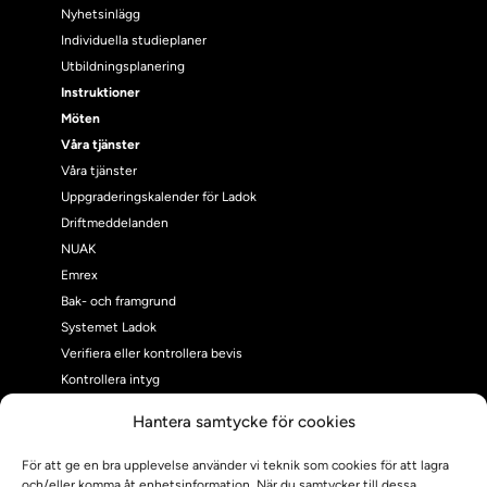
Nyhetsinlägg
Individuella studieplaner
Utbildningsplanering
Instruktioner
Möten
Våra tjänster
Våra tjänster
Uppgraderingskalender för Ladok
Driftmeddelanden
NUAK
Emrex
Bak- och framgrund
Systemet Ladok
Verifiera eller kontrollera bevis
Kontrollera intyg
Om oss
Hantera samtycke för cookies
Om oss
Om Ladokkonsortiet
För att ge en bra upplevelse använder vi teknik som cookies för att lagra
Ladokkonsortiet internationellt
och/eller komma åt enhetsinformation. När du samtycker till dessa