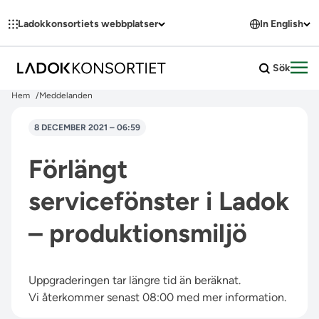
Hoppa till innehållet
Ladokkonsortiets webbplatser
In English
Sök
Öpp
Hem
Meddelanden
8 DECEMBER 2021 – 06:59
Förlängt
servicefönster i Ladok
– produktionsmiljö
Uppgraderingen tar längre tid än beräknat.
Vi återkommer senast 08:00 med mer information.