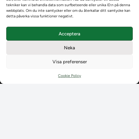
tekniker kan vi behandla data som surfbeteende eller unika ID:n på denna
Vision, strategi och produktplan
webbplats. Om du inte samtycker eller om du återkallar ditt samtycke kan
Teamens sammansättning och arbetet på Ladokkonsortiet
detta påverka vissa funktioner negativt.
Användarkontakter
Ladokpodden
Acceptera
Policyer och dokument
Kontakt
Neka
Kontakt
Kontaktuppgifter till lärosätenas Ladoksupport
Visa preferenser
Kontaktuppgifter för studenters Ladoksupport
Kontaktuppgifter till Ladokkonsortiet
Cookie Policy
Student
Student
Använda Ladok för studenter
Digital examen
Delning av bevis
Utländska meriter
Tillgänglighet i Ladok för studenter
Behandling av