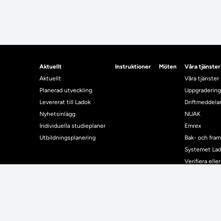
Aktuellt
Instruktioner
Möten
Våra tjänster
Aktuellt
Våra tjänster
Planerad utveckling
Uppgradering
Levererat till Ladok
Driftmeddel
Nyhetsinlägg
NUAK
Individuella studieplaner
Emrex
Utbildningsplanering
Bak- och fra
Systemet La
Verifiera elle
Kontrollera i
Kontakt
Student
Kontakt
Student
Kontaktuppgifter till lärosätenas Ladoksupport
Använda Ladok fö
Kontaktuppgifter för studenters Ladoksupport
Digital examen