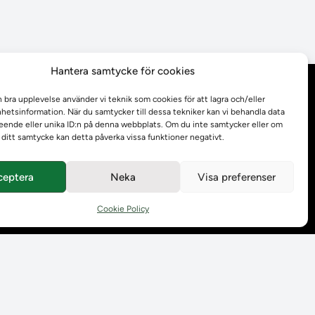
Hantera samtycke för cookies
Behandling av
n bra upplevelse använder vi teknik som cookies för att lagra och/eller
personuppgifter
etsinformation. När du samtycker till dessa tekniker kan vi behandla data
ende eller unika ID:n på denna webbplats. Om du inte samtycker eller om
r ditt samtycke kan detta påverka vissa funktioner negativt.
Prenumerera på våra
utskick
ceptera
Neka
Visa preferenser
Tillgänglighetsredogörelse
Cookie Policy