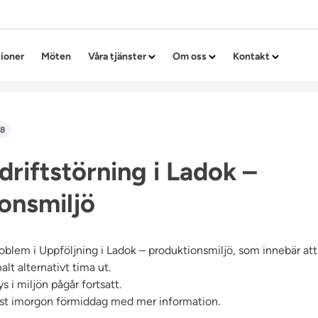
Hoppa till innehållet
tioner
Möten
Våra tjänster
Om oss
Kontakt
58
driftstörning i Ladok –
onsmiljö
roblem i Uppföljning i Ladok – produktionsmiljö, som innebär att
alt alternativt tima ut.
 i miljön pågår fortsatt.
st imorgon förmiddag med mer information.