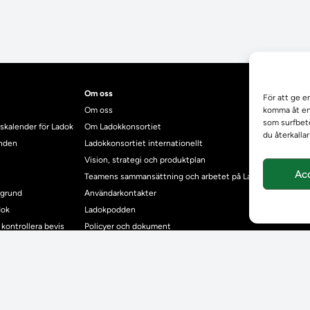
Om oss
För att ge e
Om oss
komma åt enh
som surfbete
skalender för Ladok
Om Ladokkonsortiet
du återkalla
anden
Ladokkonsortiet internationellt
Vision, strategi och produktplan
Ac
Teamens sammansättning och arbetet på Ladokkonsortiet
mgrund
Användarkontakter
dok
Ladokpodden
r kontrollera bevis
Policyer och dokument
ntyg
r studenter