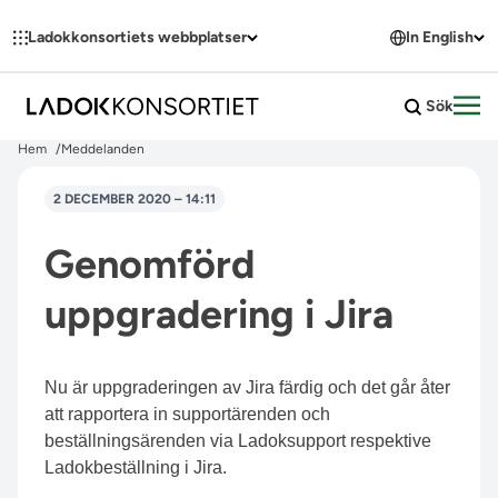
Hoppa till innehållet
Ladokkonsortiets webbplatser
In English
Sök
Öpp
Hem
Meddelanden
2 DECEMBER 2020 – 14:11
Genomförd
uppgradering i Jira
Nu är uppgraderingen av Jira färdig och det går åter
att rapportera in supportärenden och
beställningsärenden via Ladoksupport respektive
Ladokbeställning i Jira.