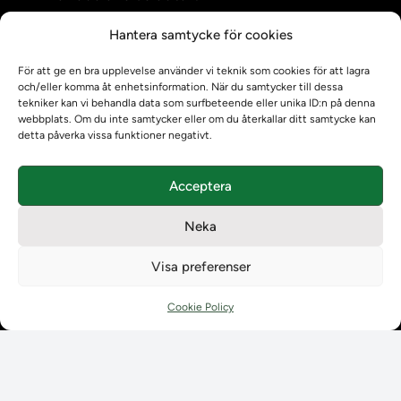
Kontrollera intyg
Hantera samtycke för cookies
Om oss
Om oss
För att ge en bra upplevelse använder vi teknik som cookies för att lagra
Om Ladokkonsortiet
och/eller komma åt enhetsinformation. När du samtycker till dessa
tekniker kan vi behandla data som surfbeteende eller unika ID:n på denna
Ladokkonsortiet internationellt
webbplats. Om du inte samtycker eller om du återkallar ditt samtycke kan
Vision, strategi och produktplan
detta påverka vissa funktioner negativt.
Teamens sammansättning och arbetet på Ladokkonsortiet
Användarkontakter
Acceptera
Ladokpodden
Policyer och dokument
Neka
Kontakt
Kontakt
Visa preferenser
Kontaktuppgifter till lärosätenas Ladoksupport
Kontaktuppgifter för studenters Ladoksupport
Cookie Policy
Kontaktuppgifter till Ladokkonsortiet
Student
Student
Använda Ladok för studenter