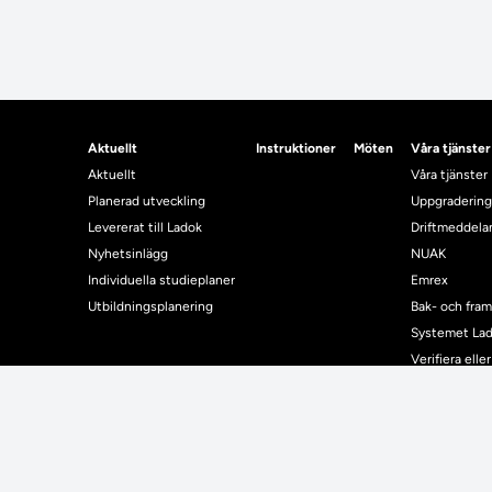
Aktuellt
Instruktioner
Möten
Våra tjänster
Aktuellt
Våra tjänster
Planerad utveckling
Uppgradering
Levererat till Ladok
Driftmeddel
Nyhetsinlägg
NUAK
Individuella studieplaner
Emrex
Utbildningsplanering
Bak- och fra
Systemet La
Verifiera elle
Kontrollera i
Kontakt
Student
Kontakt
Student
Kontaktuppgifter till lärosätenas Ladoksupport
Använda Ladok fö
Kontaktuppgifter för studenters Ladoksupport
Digital examen