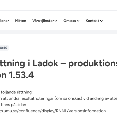
Hoppa till innehållet
tioner
Möten
Våra tjänster
Om oss
Kontakt
10:40
ättning i Ladok – produktion
on 1.53.4
r följande rättning:
 att ändra resultatnoteringar (om så önskas) vid ändring av attes
finns på sidan
its.umu.se/confluence/display/RNNL/Versionsinformation