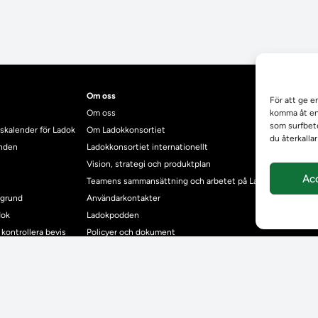
Om oss
För att ge e
Om oss
komma åt enh
som surfbete
skalender för Ladok
Om Ladokkonsortiet
du återkalla
anden
Ladokkonsortiet internationellt
Vision, strategi och produktplan
Ac
Teamens sammansättning och arbetet på Ladokkonsortiet
mgrund
Användarkontakter
dok
Ladokpodden
r kontrollera bevis
Policyer och dokument
ntyg
r studenter