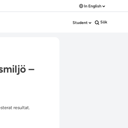
In English
Sök
Student
smiljö –
terat resultat.