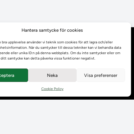
Hantera samtycke för cookies
Behandling av
n bra upplevelse använder vi teknik som cookies för att lagra och/eller
personuppgifter
etsinformation. När du samtycker till dessa tekniker kan vi behandla data
ende eller unika ID:n på denna webbplats. Om du inte samtycker eller om
r ditt samtycke kan detta påverka vissa funktioner negativt.
Prenumerera på våra
utskick
ceptera
Neka
Visa preferenser
Tillgänglighetsredogörelse
Cookie Policy