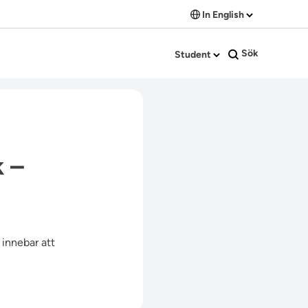
In English
Sök
Student
k –
 innebar att