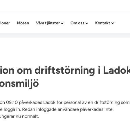
Hoppa till innehållet
tioner
Möten
Våra tjänster
Om oss
Kontakt
ion om driftstörning i Lado
onsmiljö
ch 09:10 påverkades Ladok för personal av en driftstörning som
e logga in. Redan inloggade användare påverkades inte.
ungerar nu normalt.