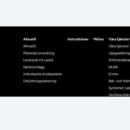
Aktuellt
Instruktioner
Möten
Våra tjänster
Aktuellt
Våra tjänster
Planerad utveckling
Uppgradering
Levererat till Ladok
Driftmeddel
Nyhetsinlägg
NUAK
Individuella studieplaner
Emrex
Utbildningsplanering
Bak- och fra
Systemet La
Verifiera elle
Kontrollera i
Kontakt
Student
Kontakt
Student
Kontaktuppgifter till lärosätenas Ladoksupport
Använda Ladok fö
Kontaktuppgifter för studenters Ladoksupport
Digital examen