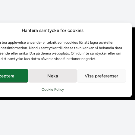
Hantera samtycke för cookies
Behandling av
n bra upplevelse använder vi teknik som cookies för att lagra och/eller
personuppgifter
etsinformation. När du samtycker till dessa tekniker kan vi behandla data
ende eller unika ID:n på denna webbplats. Om du inte samtycker eller om
r ditt samtycke kan detta påverka vissa funktioner negativt.
Prenumerera på våra
utskick
ceptera
Neka
Visa preferenser
Tillgänglighetsredogörelse
Cookie Policy