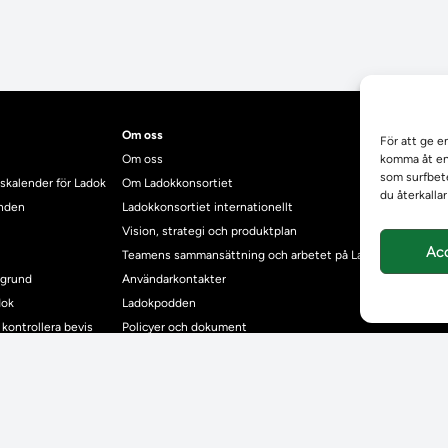
Om oss
För att ge e
Om oss
komma åt enh
som surfbete
skalender för Ladok
Om Ladokkonsortiet
du återkalla
anden
Ladokkonsortiet internationellt
Vision, strategi och produktplan
Ac
Teamens sammansättning och arbetet på Ladokkonsortiet
mgrund
Användarkontakter
dok
Ladokpodden
r kontrollera bevis
Policyer och dokument
ntyg
r studenter