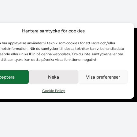
Hantera samtycke för cookies
Behandling av
n bra upplevelse använder vi teknik som cookies för att lagra och/eller
personuppgifter
etsinformation. När du samtycker till dessa tekniker kan vi behandla data
ende eller unika ID:n på denna webbplats. Om du inte samtycker eller om
r ditt samtycke kan detta påverka vissa funktioner negativt.
Prenumerera på våra
utskick
ceptera
Neka
Visa preferenser
Tillgänglighetsredogörelse
Cookie Policy