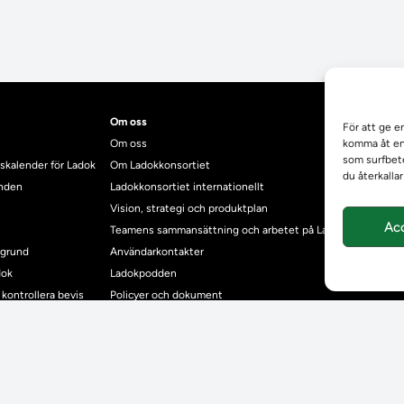
Om oss
För att ge e
Om oss
komma åt enh
som surfbete
skalender för Ladok
Om Ladokkonsortiet
du återkalla
anden
Ladokkonsortiet internationellt
Vision, strategi och produktplan
Ac
Teamens sammansättning och arbetet på Ladokkonsortiet
mgrund
Användarkontakter
dok
Ladokpodden
r kontrollera bevis
Policyer och dokument
ntyg
r studenter