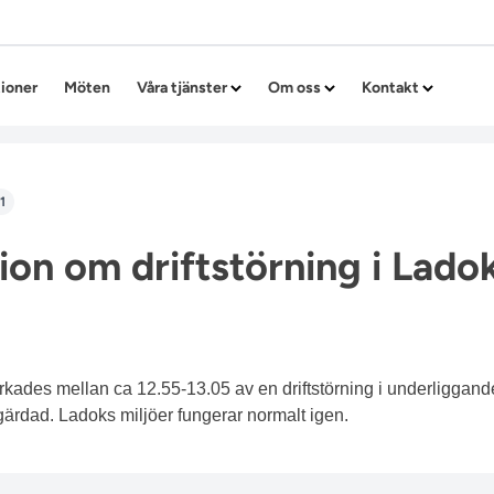
Hoppa till innehållet
tioner
Möten
Våra tjänster
Om oss
Kontakt
1
ion om driftstörning i Lado
kades mellan ca 12.55-13.05 av en driftstörning i underliggande 
tgärdad. Ladoks miljöer fungerar normalt igen.