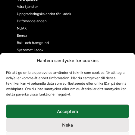
Våra tjänster
Uppgraderingskalender för Ladok
Driftmeddelanden
NUAK
Emrex
Bak- och framgrund
Systemet Ladok
Verifiera eller kontrollera bevis
Hantera samtycke för cookies
Kontrollera intyg
Om oss
För att ge en bra upplevelse använder vi teknik som cookies för att lagra
och/eller komma åt enhetsinformation. När du samtycker till dessa
Om oss
tekniker kan vi behandla data som surfbeteende eller unika ID:n på denna
Om Ladokkonsortiet
webbplats. Om du inte samtycker eller om du återkallar ditt samtycke kan
Ladokkonsortiet internationellt
detta påverka vissa funktioner negativt.
Vision, strategi och produktplan
Teamens sammansättning och arbetet på Ladokkonsortiet
Acceptera
Användarkontakter
Ladokpodden
Neka
Policyer och dokument