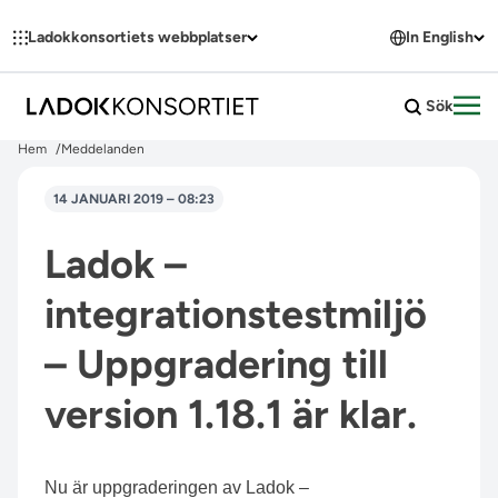
Hoppa till innehållet
Ladokkonsortiets webbplatser
In English
Sök
Öpp
Hem
Meddelanden
14 JANUARI 2019 – 08:23
Ladok –
integrationstestmiljö
– Uppgradering till
version 1.18.1 är klar.
Nu är uppgraderingen av Ladok –