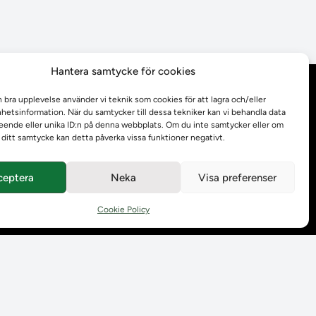
Hantera samtycke för cookies
Behandling av
n bra upplevelse använder vi teknik som cookies för att lagra och/eller
personuppgifter
etsinformation. När du samtycker till dessa tekniker kan vi behandla data
ende eller unika ID:n på denna webbplats. Om du inte samtycker eller om
r ditt samtycke kan detta påverka vissa funktioner negativt.
Prenumerera på våra
utskick
ceptera
Neka
Visa preferenser
Tillgänglighetsredogörelse
Cookie Policy