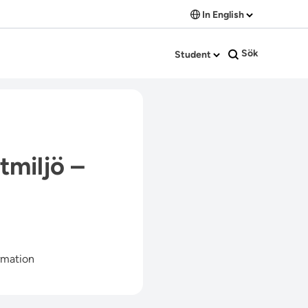
In English
Sök
Student
tmiljö –
rmation