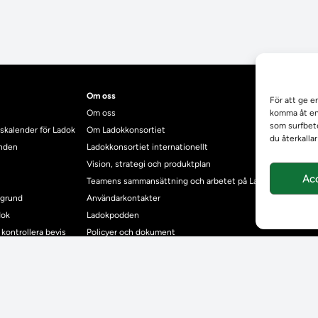
Om oss
För att ge e
Om oss
komma åt enh
som surfbete
skalender för Ladok
Om Ladokkonsortiet
du återkalla
anden
Ladokkonsortiet internationellt
Vision, strategi och produktplan
Ac
Teamens sammansättning och arbetet på Ladokkonsortiet
mgrund
Användarkontakter
dok
Ladokpodden
r kontrollera bevis
Policyer och dokument
ntyg
r studenter