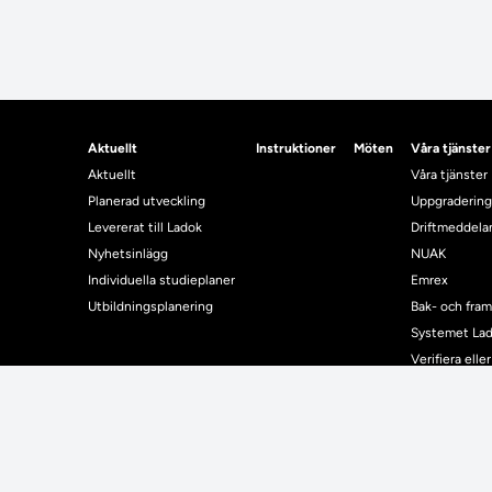
Aktuellt
Instruktioner
Möten
Våra tjänster
Aktuellt
Våra tjänster
Planerad utveckling
Uppgradering
Levererat till Ladok
Driftmeddel
Nyhetsinlägg
NUAK
Individuella studieplaner
Emrex
Utbildningsplanering
Bak- och fra
Systemet La
Verifiera elle
Kontrollera i
Kontakt
Student
Kontakt
Student
Kontaktuppgifter till lärosätenas Ladoksupport
Använda Ladok fö
Kontaktuppgifter för studenters Ladoksupport
Digital examen