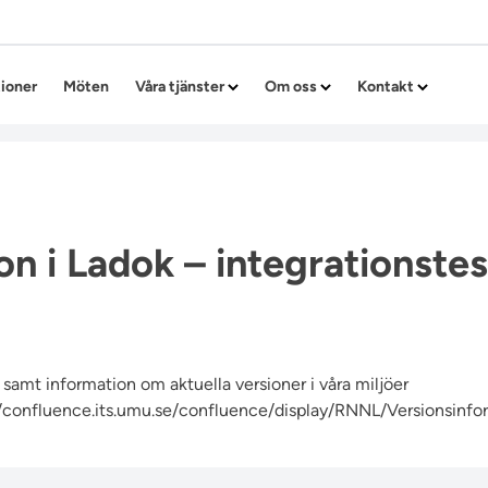
Hoppa till innehållet
tioner
Möten
Våra tjänster
Om oss
Kontakt
on i Ladok – integrationstes
samt information om aktuella versioner i våra miljöer
//confluence.its.umu.se/confluence/display/RNNL/Versionsinfo