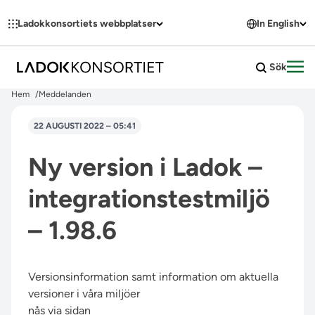
Hoppa till innehållet
Ladokkonsortiets webbplatser
In English
Sök
Öpp
Hem
Meddelanden
22 AUGUSTI 2022 – 05:41
Ny version i Ladok –
integrationstestmiljö
– 1.98.6
Versionsinformation samt information om aktuella
versioner i våra miljöer
nås via sidan