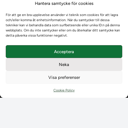
Hantera samtycke för cookies
Om oss
Om oss
För att ge en bra upplevelse använder vi teknik som cookies för att lagra
Om Ladokkonsortiet
och/eller komma åt enhetsinformation. När du samtycker till dessa
Ladokkonsortiet internationellt
tekniker kan vi behandla data som surfbeteende eller unika ID:n på denna
webbplats. Om du inte samtycker eller om du återkallar ditt samtycke kan
Vision, strategi och produktplan
detta påverka vissa funktioner negativt.
Teamens sammansättning och arbetet på Ladokkonsortiet
Användarkontakter
Acceptera
Ladokpodden
Policyer och dokument
Neka
Kontakt
Kontakt
Visa preferenser
Kontaktuppgifter till lärosätenas Ladoksupport
Kontaktuppgifter för studenters Ladoksupport
Cookie Policy
Kontaktuppgifter till Ladokkonsortiet
Student
Student
Använda Ladok för studenter
Digital examen
Delning av bevis