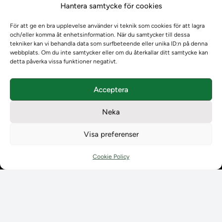
Hantera samtycke för cookies
Om oss
Om oss
För att ge en bra upplevelse använder vi teknik som cookies för att lagra
Om Ladokkonsortiet
och/eller komma åt enhetsinformation. När du samtycker till dessa
Ladokkonsortiet internationellt
tekniker kan vi behandla data som surfbeteende eller unika ID:n på denna
webbplats. Om du inte samtycker eller om du återkallar ditt samtycke kan
Vision, strategi och produktplan
detta påverka vissa funktioner negativt.
Teamens sammansättning och arbetet på Ladokkonsortiet
Användarkontakter
Acceptera
Ladokpodden
Policyer och dokument
Neka
Kontakt
Kontakt
Visa preferenser
Kontaktuppgifter till lärosätenas Ladoksupport
Kontaktuppgifter för studenters Ladoksupport
Cookie Policy
Kontaktuppgifter till Ladokkonsortiet
Student
Student
Använda Ladok för studenter
Digital examen
Delning av bevis