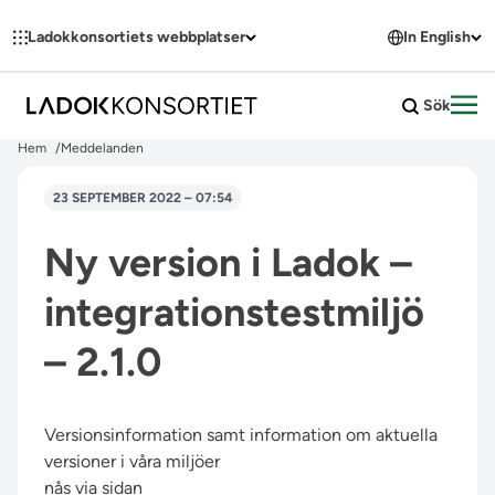
Hoppa till innehållet
Ladokkonsortiets webbplatser
In English
Sök
Öpp
Hem
Meddelanden
23 SEPTEMBER 2022 – 07:54
Ny version i Ladok –
integrationstestmiljö
– 2.1.0
Versionsinformation samt information om aktuella
versioner i våra miljöer
nås via sidan