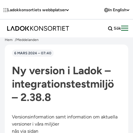
Hoppa till innehållet
Ladokkonsortiets webbplatser
In English
Sök
Öpp
Hem
Meddelanden
6 MARS 2024 – 07:40
Ny version i Ladok –
integrationstestmiljö
– 2.38.8
Versionsinformation samt information om aktuella
versioner i våra miljöer
nås via sidan