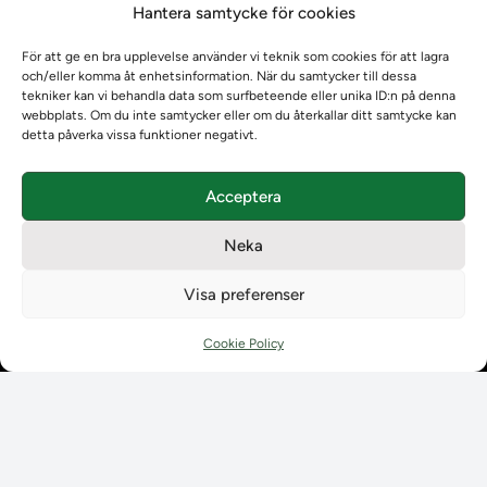
Hantera samtycke för cookies
Om oss
Om oss
För att ge en bra upplevelse använder vi teknik som cookies för att lagra
Om Ladokkonsortiet
och/eller komma åt enhetsinformation. När du samtycker till dessa
Ladokkonsortiet internationellt
tekniker kan vi behandla data som surfbeteende eller unika ID:n på denna
webbplats. Om du inte samtycker eller om du återkallar ditt samtycke kan
Vision, strategi och produktplan
detta påverka vissa funktioner negativt.
Teamens sammansättning och arbetet på Ladokkonsortiet
Användarkontakter
Acceptera
Ladokpodden
Policyer och dokument
Neka
Kontakt
Kontakt
Visa preferenser
Kontaktuppgifter till lärosätenas Ladoksupport
Kontaktuppgifter för studenters Ladoksupport
Cookie Policy
Kontaktuppgifter till Ladokkonsortiet
Student
Student
Använda Ladok för studenter
Digital examen
Delning av bevis