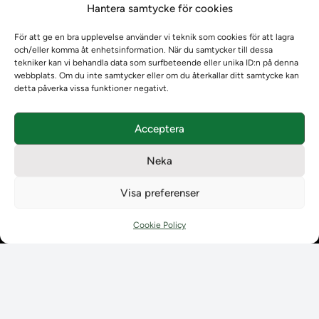
Hantera samtycke för cookies
Om oss
Om oss
För att ge en bra upplevelse använder vi teknik som cookies för att lagra
Om Ladokkonsortiet
och/eller komma åt enhetsinformation. När du samtycker till dessa
Ladokkonsortiet internationellt
tekniker kan vi behandla data som surfbeteende eller unika ID:n på denna
webbplats. Om du inte samtycker eller om du återkallar ditt samtycke kan
Vision, strategi och produktplan
detta påverka vissa funktioner negativt.
Teamens sammansättning och arbetet på Ladokkonsortiet
Användarkontakter
Acceptera
Ladokpodden
Policyer och dokument
Neka
Kontakt
Kontakt
Visa preferenser
Kontaktuppgifter till lärosätenas Ladoksupport
Kontaktuppgifter för studenters Ladoksupport
Cookie Policy
Kontaktuppgifter till Ladokkonsortiet
Student
Student
Använda Ladok för studenter
Digital examen
Delning av bevis