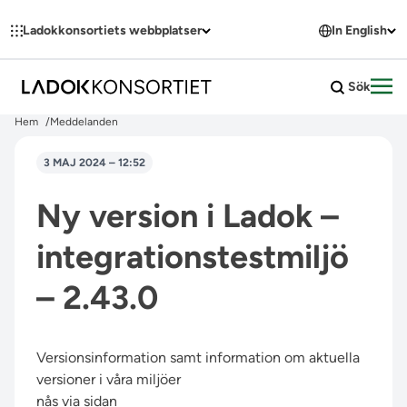
Hoppa till innehållet
Ladokkonsortiets webbplatser
In English
Sök
Öpp
Hem
Meddelanden
3 MAJ 2024 – 12:52
Ny version i Ladok –
integrationstestmiljö
– 2.43.0
Versionsinformation samt information om aktuella
versioner i våra miljöer
nås via sidan