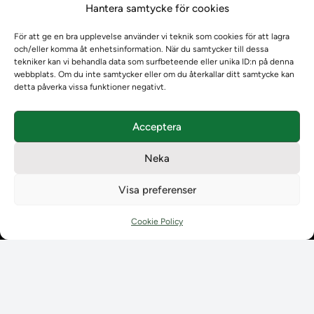
Hantera samtycke för cookies
Om oss
Om oss
För att ge en bra upplevelse använder vi teknik som cookies för att lagra
Om Ladokkonsortiet
och/eller komma åt enhetsinformation. När du samtycker till dessa
Ladokkonsortiet internationellt
tekniker kan vi behandla data som surfbeteende eller unika ID:n på denna
webbplats. Om du inte samtycker eller om du återkallar ditt samtycke kan
Vision, strategi och produktplan
detta påverka vissa funktioner negativt.
Teamens sammansättning och arbetet på Ladokkonsortiet
Användarkontakter
Acceptera
Ladokpodden
Policyer och dokument
Neka
Kontakt
Kontakt
Visa preferenser
Kontaktuppgifter till lärosätenas Ladoksupport
Kontaktuppgifter för studenters Ladoksupport
Cookie Policy
Kontaktuppgifter till Ladokkonsortiet
Student
Student
Använda Ladok för studenter
Digital examen
Delning av bevis