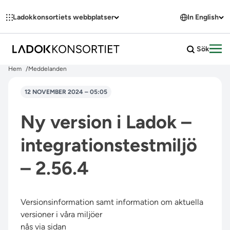
Hoppa till innehållet
Ladokkonsortiets webbplatser
In English
Sök
Öpp
Hem
Meddelanden
12 NOVEMBER 2024 – 05:05
Ny version i Ladok –
integrationstestmiljö
– 2.56.4
Versionsinformation samt information om aktuella
versioner i våra miljöer
nås via sidan