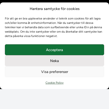
Kontrollera intyg
Hantera samtycke för cookies
Om oss
Om oss
För att ge en bra upplevelse använder vi teknik som cookies för att lagra
Om Ladokkonsortiet
och/eller komma åt enhetsinformation. När du samtycker till dessa
tekniker kan vi behandla data som surfbeteende eller unika ID:n på denna
Ladokkonsortiet internationellt
webbplats. Om du inte samtycker eller om du återkallar ditt samtycke kan
Vision, strategi och produktplan
detta påverka vissa funktioner negativt.
Teamens sammansättning och arbetet på Ladokkonsortiet
Användarkontakter
Acceptera
Ladokpodden
Policyer och dokument
Neka
Kontakt
Kontakt
Visa preferenser
Kontaktuppgifter till lärosätenas Ladoksupport
Kontaktuppgifter för studenters Ladoksupport
Cookie Policy
Kontaktuppgifter till Ladokkonsortiet
Student
Student
Använda Ladok för studenter