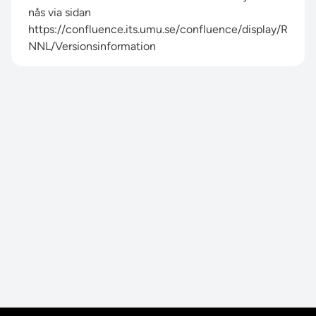
nås via sidan
https://confluence.its.umu.se/confluence/display/R
NNL/Versionsinformation