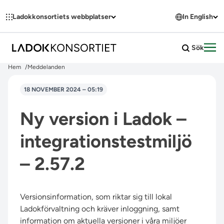
Hoppa till innehållet
Ladokkonsortiets webbplatser
In English
Sök
Öpp
Hem
Meddelanden
18 NOVEMBER 2024 – 05:19
Ny version i Ladok –
integrationstestmiljö
– 2.57.2
Versionsinformation, som riktar sig till lokal
Ladokförvaltning och kräver inloggning, samt
information om aktuella versioner i våra miljöer