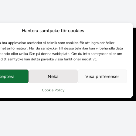
Hantera samtycke för cookies
Behandling av
n bra upplevelse använder vi teknik som cookies för att lagra och/eller
personuppgifter
etsinformation. När du samtycker till dessa tekniker kan vi behandla data
ende eller unika ID:n på denna webbplats. Om du inte samtycker eller om
r ditt samtycke kan detta påverka vissa funktioner negativt.
Prenumerera på våra
utskick
ceptera
Neka
Visa preferenser
Tillgänglighetsredogörelse
Cookie Policy