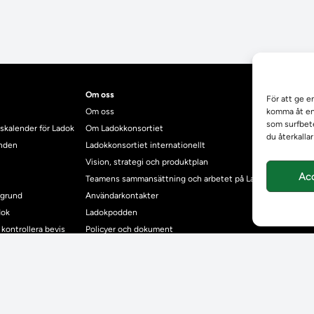
Om oss
För att ge e
Om oss
komma åt enh
som surfbete
skalender för Ladok
Om Ladokkonsortiet
du återkalla
anden
Ladokkonsortiet internationellt
Vision, strategi och produktplan
Ac
Teamens sammansättning och arbetet på Ladokkonsortiet
mgrund
Användarkontakter
dok
Ladokpodden
r kontrollera bevis
Policyer och dokument
ntyg
r studenter