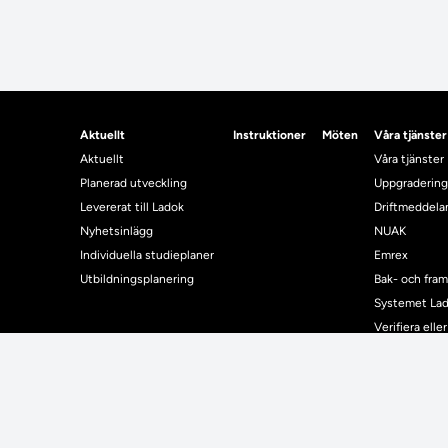
Aktuellt
Instruktioner
Möten
Våra tjänster
Aktuellt
Våra tjänster
Planerad utveckling
Uppgradering
Levererat till Ladok
Driftmeddel
Nyhetsinlägg
NUAK
Individuella studieplaner
Emrex
Utbildningsplanering
Bak- och fra
Systemet La
Verifiera elle
Kontrollera i
Kontakt
Student
Kontakt
Student
Kontaktuppgifter till lärosätenas Ladoksupport
Använda Ladok fö
Kontaktuppgifter för studenters Ladoksupport
Digital examen