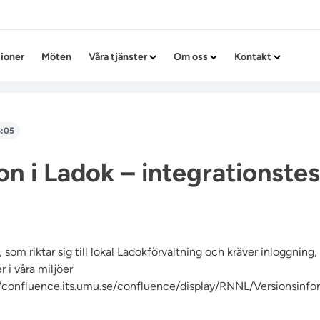
Hoppa till innehållet
tioner
Möten
Våra tjänster
Om oss
Kontakt
6:05
on i Ladok – integrationstes
 som riktar sig till lokal Ladokförvaltning och kräver inloggning
 i våra miljöer
//confluence.its.umu.se/confluence/display/RNNL/Versionsinfo