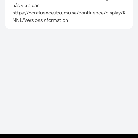
nås via sidan
https://confluence.its.umu.se/confluence/display/R
NNL/Versionsinformation