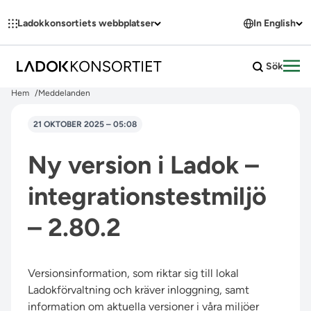
Hoppa till innehållet
Ladokkonsortiets webbplatser
In English
Sök
Öpp
Hem
Meddelanden
21 OKTOBER 2025 – 05:08
Ny version i Ladok –
integrationstestmiljö
– 2.80.2
Versionsinformation, som riktar sig till lokal
Ladokförvaltning och kräver inloggning, samt
information om aktuella versioner i våra miljöer