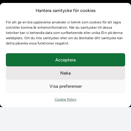
Kontrollera intyg
Hantera samtycke för cookies
Om oss
Om oss
För att ge en bra upplevelse använder vi teknik som cookies för att lagra
Om Ladokkonsortiet
och/eller komma åt enhetsinformation. När du samtycker till dessa
tekniker kan vi behandla data som surfbeteende eller unika ID:n på denna
Ladokkonsortiet internationellt
webbplats. Om du inte samtycker eller om du återkallar ditt samtycke kan
Vision, strategi och produktplan
detta påverka vissa funktioner negativt.
Teamens sammansättning och arbetet på Ladokkonsortiet
Användarkontakter
Acceptera
Ladokpodden
Policyer och dokument
Neka
Kontakt
Kontakt
Visa preferenser
Kontaktuppgifter till lärosätenas Ladoksupport
Kontaktuppgifter för studenters Ladoksupport
Cookie Policy
Kontaktuppgifter till Ladokkonsortiet
Student
Student
Använda Ladok för studenter