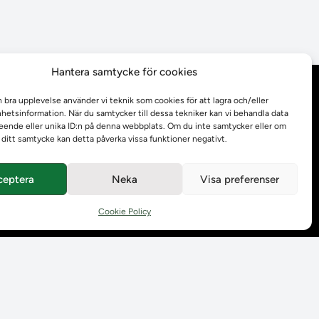
Hantera samtycke för cookies
Behandling av
n bra upplevelse använder vi teknik som cookies för att lagra och/eller
personuppgifter
etsinformation. När du samtycker till dessa tekniker kan vi behandla data
ende eller unika ID:n på denna webbplats. Om du inte samtycker eller om
r ditt samtycke kan detta påverka vissa funktioner negativt.
Prenumerera på våra
utskick
ceptera
Neka
Visa preferenser
Tillgänglighetsredogörelse
Cookie Policy