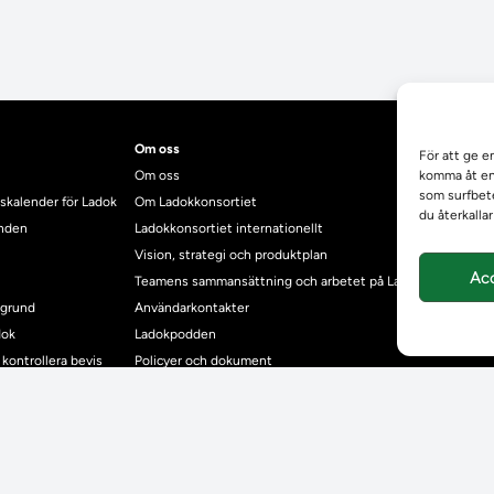
Om oss
För att ge e
Om oss
komma åt enh
som surfbete
skalender för Ladok
Om Ladokkonsortiet
du återkalla
anden
Ladokkonsortiet internationellt
Vision, strategi och produktplan
Ac
Teamens sammansättning och arbetet på Ladokkonsortiet
mgrund
Användarkontakter
dok
Ladokpodden
r kontrollera bevis
Policyer och dokument
ntyg
r studenter