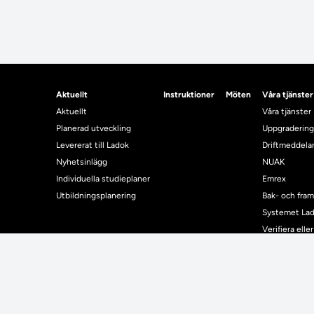
Aktuellt
Instruktioner
Möten
Våra tjänster
Aktuellt
Våra tjänster
Planerad utveckling
Uppgradering
Levererat till Ladok
Driftmeddel
Nyhetsinlägg
NUAK
Individuella studieplaner
Emrex
Utbildningsplanering
Bak- och fra
Systemet La
Verifiera elle
Kontrollera i
Kontakt
Student
Kontakt
Student
Kontaktuppgifter till lärosätenas Ladoksupport
Använda Ladok fö
Kontaktuppgifter för studenters Ladoksupport
Digital examen