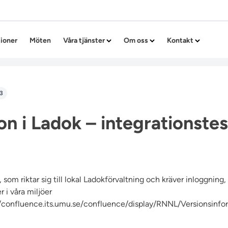
Hoppa till innehållet
tioner
Möten
Våra tjänster
Om oss
Kontakt
3
on i Ladok – integrationstes
 som riktar sig till lokal Ladokförvaltning och kräver inloggning
 i våra miljöer
//confluence.its.umu.se/confluence/display/RNNL/Versionsinfo