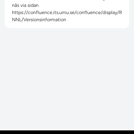
nås via sidan
https://confluence.its.umu.se/confluence/display/R
NNL/Versionsinformation