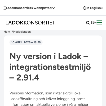
Hoppa till innehållet
Ladokkonsortiets webbplatser
In English
Sök
Öpp
Hem
Meddelanden
10 APRIL 2026 – 18:59
Ny version i Ladok –
integrationstestmiljö
– 2.91.4
Versionsinformation, som riktar sig till lokal
Ladokförvaltning och kräver inloggning, samt
information om aktuella versioner i våra miljöer