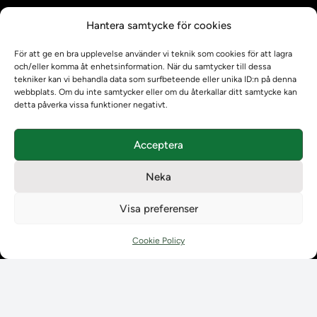
Kontrollera intyg
Hantera samtycke för cookies
Om oss
Om oss
För att ge en bra upplevelse använder vi teknik som cookies för att lagra
Om Ladokkonsortiet
och/eller komma åt enhetsinformation. När du samtycker till dessa
tekniker kan vi behandla data som surfbeteende eller unika ID:n på denna
Ladokkonsortiet internationellt
webbplats. Om du inte samtycker eller om du återkallar ditt samtycke kan
Vision, strategi och produktplan
detta påverka vissa funktioner negativt.
Teamens sammansättning och arbetet på Ladokkonsortiet
Användarkontakter
Acceptera
Ladokpodden
Policyer och dokument
Neka
Kontakt
Kontakt
Visa preferenser
Kontaktuppgifter till lärosätenas Ladoksupport
Kontaktuppgifter för studenters Ladoksupport
Cookie Policy
Kontaktuppgifter till Ladokkonsortiet
Student
Student
Använda Ladok för studenter