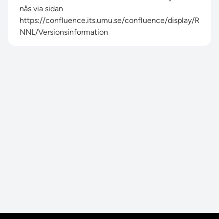
nås via sidan
https://confluence.its.umu.se/confluence/display/R
NNL/Versionsinformation