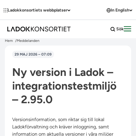
Hoppa till innehållet
Ladokkonsortiets webbplatser
In English
Sök
Öpp
Hem
Meddelanden
29 MAJ 2026 – 07:09
Ny version i Ladok –
integrationstestmiljö
– 2.95.0
Versionsinformation, som riktar sig till lokal
Ladokförvaltning och kräver inloggning, samt
information om aktuella versioner i våra miljöer