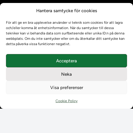
Kontrollera intyg
Hantera samtycke för cookies
Om oss
Om oss
För att ge en bra upplevelse använder vi teknik som cookies för att lagra
Om Ladokkonsortiet
och/eller komma åt enhetsinformation. När du samtycker till dessa
tekniker kan vi behandla data som surfbeteende eller unika ID:n på denna
Ladokkonsortiet internationellt
webbplats. Om du inte samtycker eller om du återkallar ditt samtycke kan
Vision, strategi och produktplan
detta påverka vissa funktioner negativt.
Teamens sammansättning och arbetet på Ladokkonsortiet
Användarkontakter
Acceptera
Ladokpodden
Policyer och dokument
Neka
Kontakt
Kontakt
Visa preferenser
Kontaktuppgifter till lärosätenas Ladoksupport
Kontaktuppgifter för studenters Ladoksupport
Cookie Policy
Kontaktuppgifter till Ladokkonsortiet
Student
Student
Använda Ladok för studenter