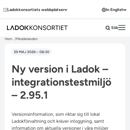
Hoppa till innehållet
Ladokkonsortiets webbplatser
In English
Sök
Öpp
Hem
Meddelanden
29 MAJ 2026 – 08:30
Ny version i Ladok –
integrationstestmiljö
– 2.95.1
Versionsinformation, som riktar sig till lokal
Ladokförvaltning och kräver inloggning, samt
information om aktuella versioner i våra miljöer