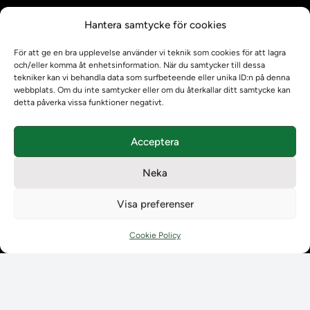
Kontrollera intyg
Hantera samtycke för cookies
Om oss
Om oss
För att ge en bra upplevelse använder vi teknik som cookies för att lagra
Om Ladokkonsortiet
och/eller komma åt enhetsinformation. När du samtycker till dessa
tekniker kan vi behandla data som surfbeteende eller unika ID:n på denna
Ladokkonsortiet internationellt
webbplats. Om du inte samtycker eller om du återkallar ditt samtycke kan
Vision, strategi och produktplan
detta påverka vissa funktioner negativt.
Teamens sammansättning och arbetet på Ladokkonsortiet
Användarkontakter
Acceptera
Ladokpodden
Policyer och dokument
Neka
Kontakt
Kontakt
Visa preferenser
Kontaktuppgifter till lärosätenas Ladoksupport
Kontaktuppgifter för studenters Ladoksupport
Cookie Policy
Kontaktuppgifter till Ladokkonsortiet
Student
Student
Använda Ladok för studenter