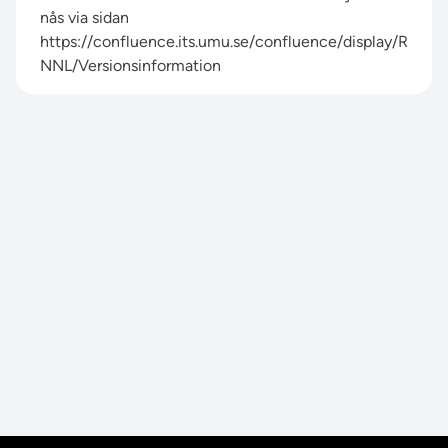
nås via sidan
https://confluence.its.umu.se/confluence/display/R
NNL/Versionsinformation