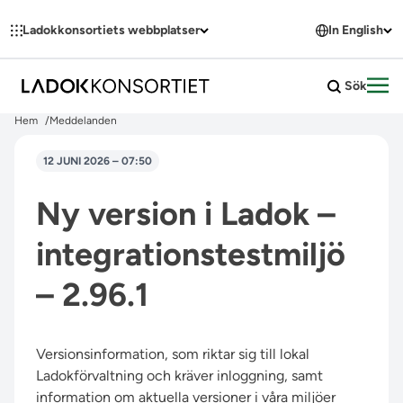
Hoppa till innehållet
Ladokkonsortiets webbplatser
In English
Sök
Öpp
Hem
Meddelanden
12 JUNI 2026 – 07:50
Ny version i Ladok –
integrationstestmiljö
– 2.96.1
Versionsinformation, som riktar sig till lokal
Ladokförvaltning och kräver inloggning, samt
information om aktuella versioner i våra miljöer