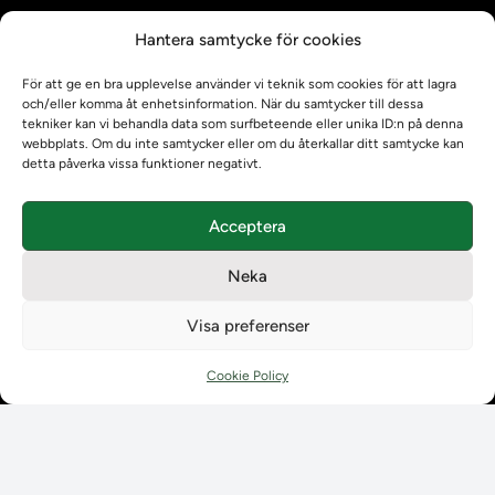
Kontrollera intyg
Hantera samtycke för cookies
Om oss
Om oss
För att ge en bra upplevelse använder vi teknik som cookies för att lagra
Om Ladokkonsortiet
och/eller komma åt enhetsinformation. När du samtycker till dessa
tekniker kan vi behandla data som surfbeteende eller unika ID:n på denna
Ladokkonsortiet internationellt
webbplats. Om du inte samtycker eller om du återkallar ditt samtycke kan
Vision, strategi och produktplan
detta påverka vissa funktioner negativt.
Teamens sammansättning och arbetet på Ladokkonsortiet
Användarkontakter
Acceptera
Ladokpodden
Policyer och dokument
Neka
Kontakt
Kontakt
Visa preferenser
Kontaktuppgifter till lärosätenas Ladoksupport
Kontaktuppgifter för studenters Ladoksupport
Cookie Policy
Kontaktuppgifter till Ladokkonsortiet
Student
Student
Använda Ladok för studenter