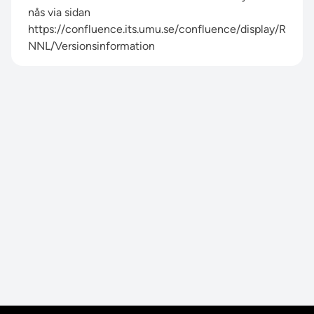
nås via sidan
https://confluence.its.umu.se/confluence/display/R
NNL/Versionsinformation