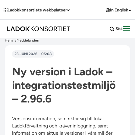
Hoppa till innehållet
Ladokkonsortiets webbplatser
In English
Sök
Öpp
Hem
Meddelanden
23 JUNI 2026 – 05:08
Ny version i Ladok –
integrationstestmiljö
– 2.96.6
Versionsinformation, som riktar sig till lokal
Ladokförvaltning och kräver inloggning, samt
information om aktuella versioner i våra miljöer