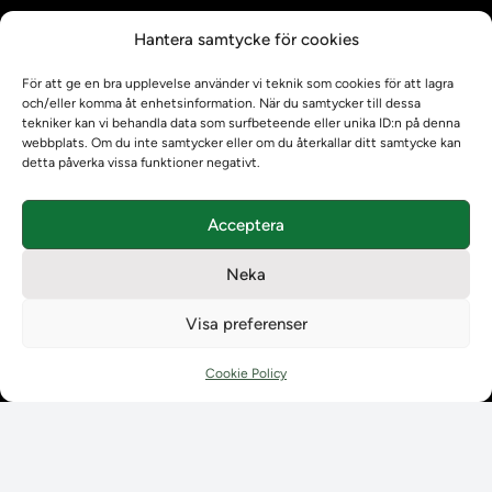
Kontrollera intyg
Hantera samtycke för cookies
Om oss
Om oss
För att ge en bra upplevelse använder vi teknik som cookies för att lagra
Om Ladokkonsortiet
och/eller komma åt enhetsinformation. När du samtycker till dessa
tekniker kan vi behandla data som surfbeteende eller unika ID:n på denna
Ladokkonsortiet internationellt
webbplats. Om du inte samtycker eller om du återkallar ditt samtycke kan
Vision, strategi och produktplan
detta påverka vissa funktioner negativt.
Teamens sammansättning och arbetet på Ladokkonsortiet
Användarkontakter
Acceptera
Ladokpodden
Policyer och dokument
Neka
Kontakt
Kontakt
Visa preferenser
Kontaktuppgifter till lärosätenas Ladoksupport
Kontaktuppgifter för studenters Ladoksupport
Cookie Policy
Kontaktuppgifter till Ladokkonsortiet
Student
Student
Använda Ladok för studenter