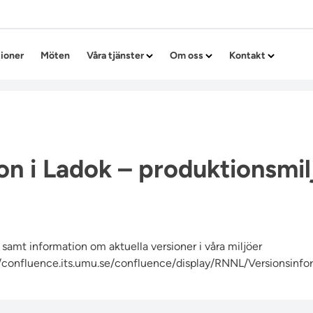
Hoppa till innehållet
tioner
Möten
Våra tjänster
Om oss
Kontakt
on i Ladok – produktionsmil
samt information om aktuella versioner i våra miljöer
//confluence.its.umu.se/confluence/display/RNNL/Versionsinfo