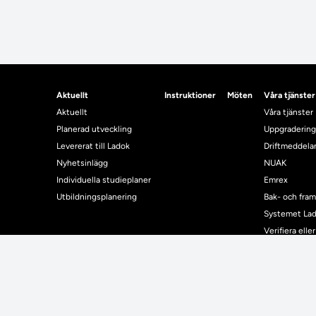
Aktuellt
Instruktioner
Möten
Våra tjänster
Aktuellt
Våra tjänster
Planerad utveckling
Uppgradering
Levererat till Ladok
Driftmeddel
Nyhetsinlägg
NUAK
Individuella studieplaner
Emrex
Utbildningsplanering
Bak- och fra
Systemet La
Verifiera elle
Kontrollera i
Kontakt
Student
Kontakt
Student
Kontaktuppgifter till lärosätenas Ladoksupport
Använda Ladok fö
Kontaktuppgifter för studenters Ladoksupport
Digital examen