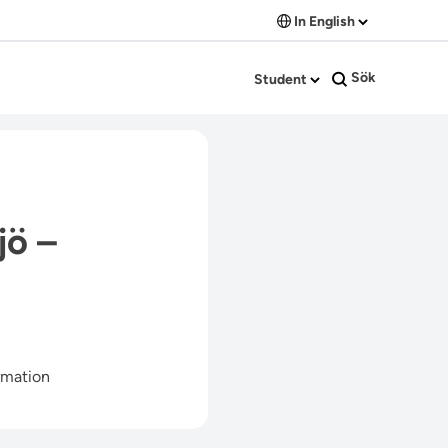
In English
Sök
Student
jö –
rmation