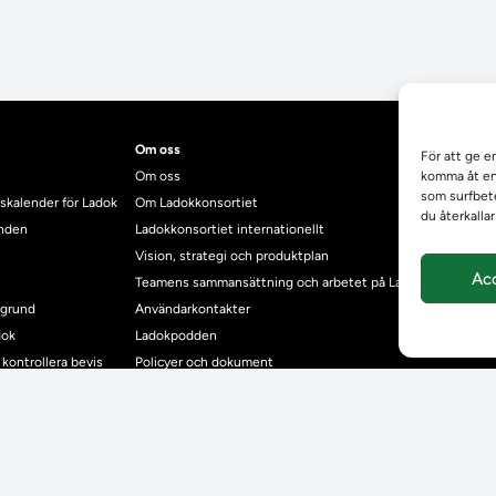
Om oss
För att ge e
Om oss
komma åt enh
som surfbete
skalender för Ladok
Om Ladokkonsortiet
du återkalla
anden
Ladokkonsortiet internationellt
Vision, strategi och produktplan
Ac
Teamens sammansättning och arbetet på Ladokkonsortiet
mgrund
Användarkontakter
dok
Ladokpodden
r kontrollera bevis
Policyer och dokument
ntyg
r studenter