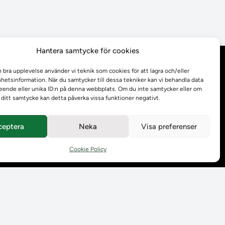
Hantera samtycke för cookies
Behandling av
n bra upplevelse använder vi teknik som cookies för att lagra och/eller
personuppgifter
etsinformation. När du samtycker till dessa tekniker kan vi behandla data
ende eller unika ID:n på denna webbplats. Om du inte samtycker eller om
r ditt samtycke kan detta påverka vissa funktioner negativt.
Prenumerera på våra
utskick
ceptera
Neka
Visa preferenser
Tillgänglighetsredogörelse
Cookie Policy