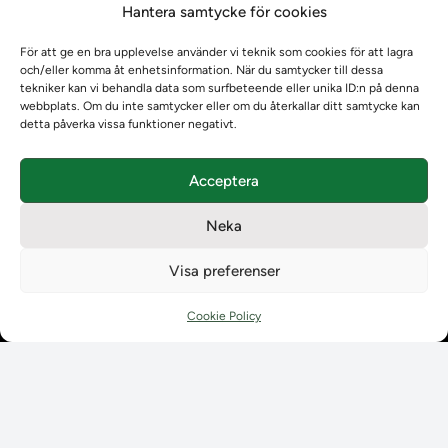
Hantera samtycke för cookies
Om oss
Om oss
För att ge en bra upplevelse använder vi teknik som cookies för att lagra
Om Ladokkonsortiet
och/eller komma åt enhetsinformation. När du samtycker till dessa
Ladokkonsortiet internationellt
tekniker kan vi behandla data som surfbeteende eller unika ID:n på denna
webbplats. Om du inte samtycker eller om du återkallar ditt samtycke kan
Vision, strategi och produktplan
detta påverka vissa funktioner negativt.
Teamens sammansättning och arbetet på Ladokkonsortiet
Användarkontakter
Acceptera
Ladokpodden
Policyer och dokument
Neka
Kontakt
Kontakt
Visa preferenser
Kontaktuppgifter till lärosätenas Ladoksupport
Kontaktuppgifter för studenters Ladoksupport
Cookie Policy
Kontaktuppgifter till Ladokkonsortiet
Student
Student
Använda Ladok för studenter
Digital examen
Delning av bevis