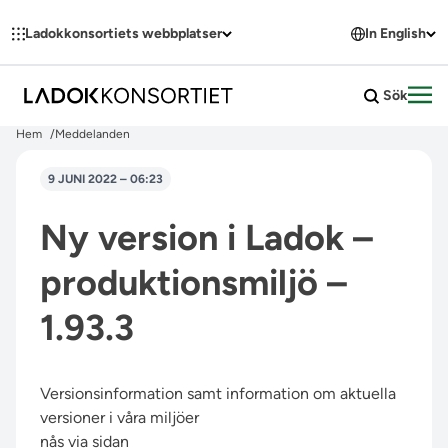
Hoppa till innehållet
Ladokkonsortiets webbplatser
In English
Sök
Öpp
Hem
Meddelanden
9 JUNI 2022 – 06:23
Ny version i Ladok –
produktionsmiljö –
1.93.3
Versionsinformation samt information om aktuella
versioner i våra miljöer
nås via sidan