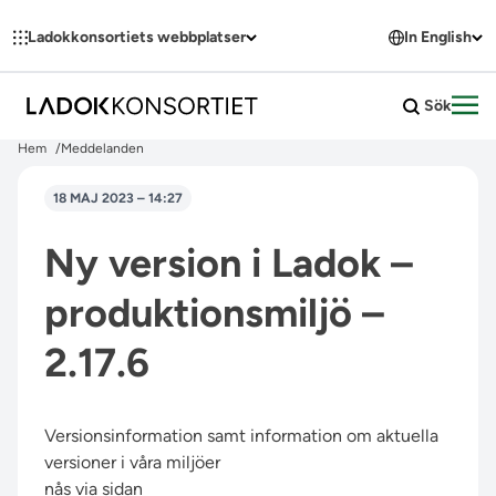
Hoppa till innehållet
Ladokkonsortiets webbplatser
In English
Sök
Öpp
Hem
Meddelanden
18 MAJ 2023 – 14:27
Ny version i Ladok –
produktionsmiljö –
2.17.6
Versionsinformation samt information om aktuella
versioner i våra miljöer
nås via sidan