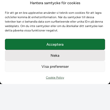
Hantera samtycke för cookies
Om oss
Om oss
För att ge en bra upplevelse använder vi teknik som cookies för att lagra
Om Ladokkonsortiet
och/eller komma åt enhetsinformation. När du samtycker till dessa
Ladokkonsortiet internationellt
tekniker kan vi behandla data som surfbeteende eller unika ID:n på denna
webbplats. Om du inte samtycker eller om du återkallar ditt samtycke kan
Vision, strategi och produktplan
detta påverka vissa funktioner negativt.
Teamens sammansättning och arbetet på Ladokkonsortiet
Användarkontakter
Acceptera
Ladokpodden
Policyer och dokument
Neka
Kontakt
Kontakt
Visa preferenser
Kontaktuppgifter till lärosätenas Ladoksupport
Kontaktuppgifter för studenters Ladoksupport
Cookie Policy
Kontaktuppgifter till Ladokkonsortiet
Student
Student
Använda Ladok för studenter
Digital examen
Delning av bevis